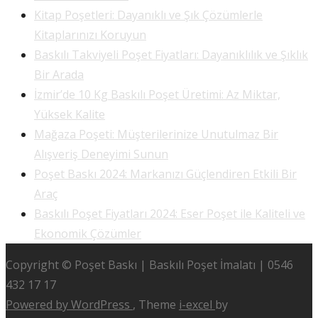
Kitap Poşetleri: Dayanıklı ve Şık Çözümlerle
Kitaplarınızı Koruyun
Baskılı Takviyeli Poşet Fiyatları: Dayanıklılık ve Şıklık
Bir Arada
İzmir’de 10 Kg Baskılı Poşet Üretimi: Az Miktar,
Yüksek Kalite
Mağaza Poşeti: Müşterilerinize Unutulmaz Bir
Alışveriş Deneyimi Sunun
Poşet Baskı 2024: Markanızı Güçlendiren Etkili Bir
Araç
Baskılı Poşet Fiyatları 2024: Eser Poşet ile Kaliteli ve
Ekonomik Çözümler
Copyright © Poşet Baskı | Baskılı Poşet İmalatı | 0546
432 17 17
Powered by WordPress
, Theme
i-excel
by