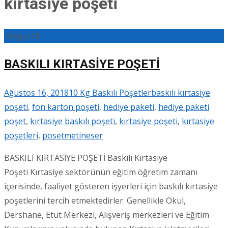
kırtasiye poşeti
16
Ağu/18
BASKILI KIRTASİYE POŞETİ
Ağustos 16, 2018
10 Kg Baskılı Poşetler
baskılı kırtasiye
poşeti
,
fon karton poşeti
,
hediye paketi
,
hediye paketi
poşet
,
kırtasiye baskılı poşeti
,
kırtasiye poşeti
,
kırtasiye
poşetleri
,
poset
metineser
BASKILI KIRTASİYE POŞETİ Baskılı Kırtasiye
Poşeti Kırtasiye sektörünün eğitim öğretim zamanı
içerisinde, faaliyet gösteren işyerleri için baskılı kırtasiye
poşetlerini tercih etmektedirler. Genellikle Okul,
Dershane, Etüt Merkezi, Alışveriş merkezleri ve Eğitim