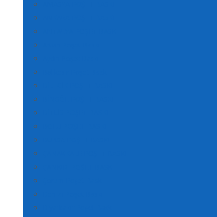
AMASYA POŞET BASKI
ANKARA POŞET BASKI
ANTALYA POŞET BASKI
Artvin Poşet Baskı
Aydın Poşet Baskı
Balıkesir Poşet Baskı
BİLECİK POŞET BASKI
BİNGÖL POŞET BASKI
BİTLİS POŞET BASKI
BOLU POŞET BASKI
BURSA POŞET BASKI
ÇANAKKALE POŞET BASKI
ÇANKIRI POŞET BASKI
Çorum Poşet Baskı
Denizli Poşet Baskı
Diyarbakır Poşet Baskı