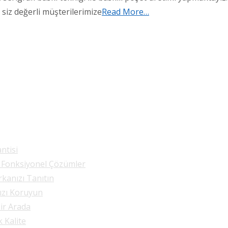
 siz değerli müşterilerimize
Read More…
ntisi
e Fonksiyonel Çözümler
rkanızı Tanıtın
nızı Koruyun
Bir Arada
k Kalite