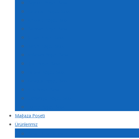
Bayburt Poşet Baskı
Karaman Poşet Baskı
Kırıkkale Poşet Baskı
Batman Poşet Baskı
Şırnak Poşet Baskı
Bartın Poşet Baskı
Ardahan Poşet Baskı
Iğdır Poşet Baskı
Yalova Poşet Baskı
Karabük Poşet Baskı
Kilis Poşet Baskı
Osmaniye Poşet Baskı
Düzce Poşet Baskı
Mağaza Poşeti
Ürünlerimiz
Baskılı Tela Örneklerimiz