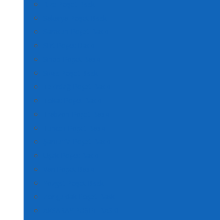
Rize Poşet Baskı
Sakarya Poşet Baskı
Samsun Poşet Baskı
Siirt Poşet Baskı
Sinop Poşet Baskı
Sivas Poşet Baskı
Tekirdağ Poşet Baskı
Tokat Poşet Baskı
Trabzon Poşet Baskı
Tunceli Poşet Baskı
Şanlıurfa Poşet Baskı
Uşak Poşet Baskı
Van Poşet Baskı
Yozgat Poşet Baskı
Zonguldak Poşet Baskı
AKSARAY POŞET BASKI