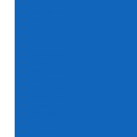
Kastamonu Poşet Baskı
Kayseri Poşet Baskı
Kırklareli Poşet Baskı
Kırşehir Poşet Baskı
Kocaeli Poşet Baskı
Konya Poşet Baskı
Kütahya Poşet Baskı
Malatya Poşet Baskı
Manisa Poşet Baskı
Kahramanmaraş Poşet Baskı
Mardin Poşet Baskı
Muğla Poşet Baskı
Muş Poşet Baskı
Nevşehir Poşet Baskı
Niğde Poşet Baskı
Ordu Poşet Baskı