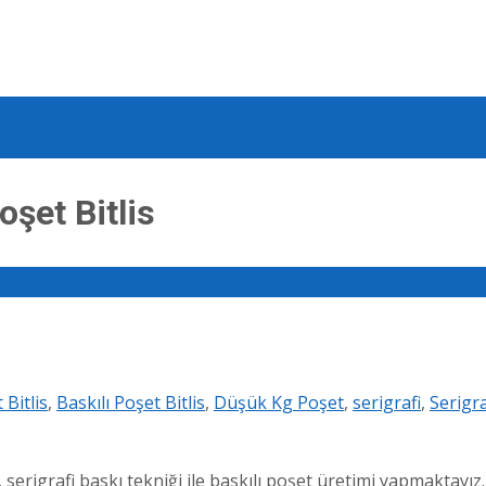
oşet Bitlis
 Bitlis
,
Baskılı Poşet Bitlis
,
Düşük Kg Poşet
,
serigrafi
,
Serigra
ak, serigrafi baskı tekniği ile baskılı poşet üretimi yapmaktayı