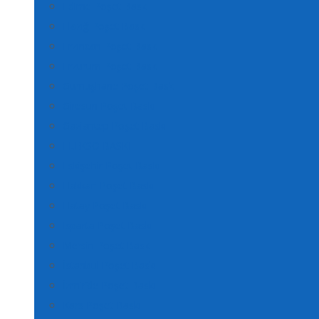
Edirne Poşet Baskı
Elazığ Poşet Baskı
Erzincan Poşet Baskı
Erzurum Poşet Baskı
Gümüşhane Poşet Baskı
Giresun Poşet Baskı
Gaziantep Poşet Baskı
FLEKSO BASKI
Eskişehir Poşet Baskı
Hakkari Poşet Baskı
Hatay Poşet Baskı
Isparta Poşet Baskı
Mersin Poşet Baskı
İstanbul Poşet Baskı
İzmir’de Poşet Baskı
Kars Poşet Baskı