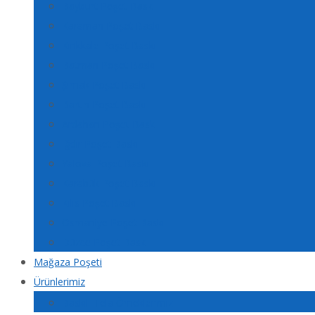
Bayburt Poşet Baskı
Karaman Poşet Baskı
Kırıkkale Poşet Baskı
Batman Poşet Baskı
Şırnak Poşet Baskı
Bartın Poşet Baskı
Ardahan Poşet Baskı
Iğdır Poşet Baskı
Yalova Poşet Baskı
Karabük Poşet Baskı
Kilis Poşet Baskı
Osmaniye Poşet Baskı
Düzce Poşet Baskı
Mağaza Poşeti
Ürünlerimiz
Baskılı Tela Örneklerimiz