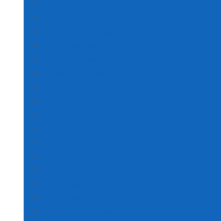
AMASYA POŞET BASKI
ANKARA POŞET BASKI
ANTALYA POŞET BASKI
Artvin Poşet Baskı
Aydın Poşet Baskı
Balıkesir Poşet Baskı
BİLECİK POŞET BASKI
BİNGÖL POŞET BASKI
BİTLİS POŞET BASKI
BOLU POŞET BASKI
BURSA POŞET BASKI
ÇANAKKALE POŞET BASKI
ÇANKIRI POŞET BASKI
Çorum Poşet Baskı
Denizli Poşet Baskı
Diyarbakır Poşet Baskı