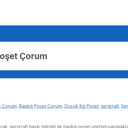
 Poşet Çorum
et Çorum
,
Baskılı Poşet Çorum
,
Düşük Kg Poşet
,
serigrafi
,
Ser
ak, serigrafi baskı tekniği ile baskılı poşet üretimi yapmakt