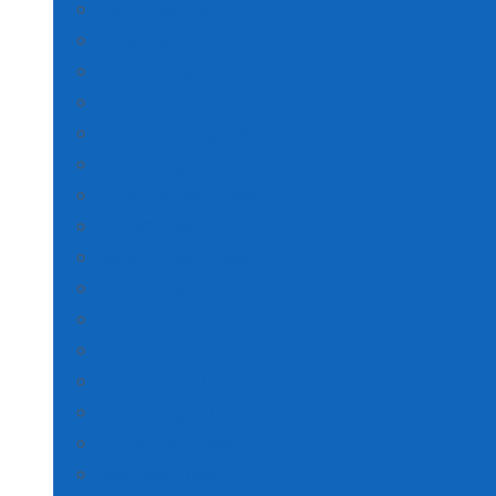
Edirne Poşet Baskı
Elazığ Poşet Baskı
Erzincan Poşet Baskı
Erzurum Poşet Baskı
Gümüşhane Poşet Baskı
Giresun Poşet Baskı
Gaziantep Poşet Baskı
FLEKSO BASKI
Eskişehir Poşet Baskı
Hakkari Poşet Baskı
Hatay Poşet Baskı
Isparta Poşet Baskı
Mersin Poşet Baskı
İstanbul Poşet Baskı
İzmir’de Poşet Baskı
Kars Poşet Baskı