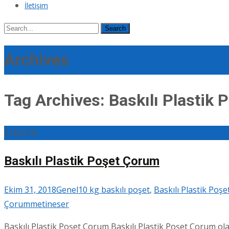
İletişim
Search
for:
Archives
Tag Archives: Baskılı Plastik
31
Eki/18
Baskılı Plastik Poşet Çorum
Ekim 31, 2018
Genel
10 kg baskılı poşet
,
Baskılı Plastik Poş
Çorum
metineser
Baskılı Plastik Poşet Çorum Baskılı Plastik Poşet Çorum olar