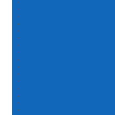
Kastamonu Poşet Baskı
Kayseri Poşet Baskı
Kırklareli Poşet Baskı
Kırşehir Poşet Baskı
Kocaeli Poşet Baskı
Konya Poşet Baskı
Kütahya Poşet Baskı
Malatya Poşet Baskı
Manisa Poşet Baskı
Kahramanmaraş Poşet Baskı
Mardin Poşet Baskı
Muğla Poşet Baskı
Muş Poşet Baskı
Nevşehir Poşet Baskı
Niğde Poşet Baskı
Ordu Poşet Baskı