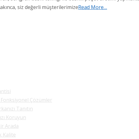
akınca, siz değerli müşterilerimize
Read More…
ntisi
e Fonksiyonel Çözümler
rkanızı Tanıtın
nızı Koruyun
Bir Arada
k Kalite