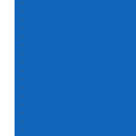
Rize Poşet Baskı
Sakarya Poşet Baskı
Samsun Poşet Baskı
Siirt Poşet Baskı
Sinop Poşet Baskı
Sivas Poşet Baskı
Tekirdağ Poşet Baskı
Tokat Poşet Baskı
Trabzon Poşet Baskı
Tunceli Poşet Baskı
Şanlıurfa Poşet Baskı
Uşak Poşet Baskı
Van Poşet Baskı
Yozgat Poşet Baskı
Zonguldak Poşet Baskı
AKSARAY POŞET BASKI