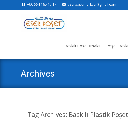
+90 554 165 17 17
eserbaskimerkezi@gmail.com
Skip
to
Baskılı Poşet İmalatı | Poşet Baskı 
content
Archives
Tag Archives: Baskılı Plastik Poşe