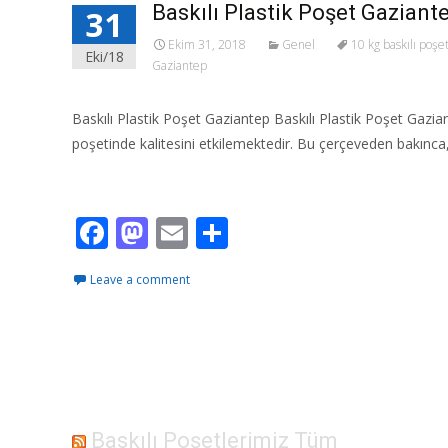
Baskılı Plastik Poşet Gaziant
31
Ekim 31, 2018
Genel
10 kg baskılı poşe
Eki/18
Gaziantep
Baskılı Plastik Poşet Gaziantep Baskılı Plastik Poşet Gazian
poşetinde kalitesini etkilemektedir. Bu çerçeveden bakınca,
Read More…
F
M
E
S
ac
as
m
h
Leave a comment
e
to
ai
ar
b
d
l
e
o
o
o
n
k
Baskılı Poşetlerimiz Tüm