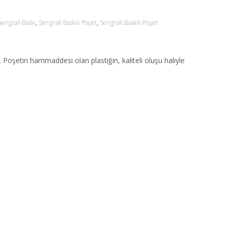
erigrafi Baskı
,
Serigrafi Baskılı Poşet
,
Serigrafi Baskılı Poşet
. Poşetin hammaddesi olan plastiğin, kaliteli oluşu haliyle