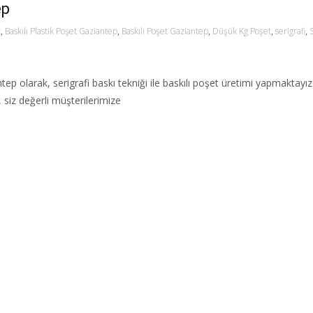
ep
t
,
Baskılı Plastik Poşet Gaziantep
,
Baskılı Poşet Gaziantep
,
Düşük Kg Poşet
,
serigrafi
,
S
tep olarak, serigrafi baskı tekniği ile baskılı poşet üretimi yapmaktayız
 siz değerli müşterilerimize