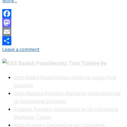
More…
Facebook
Mastodon
Email
Leave a comment
Share
Baskılı Poşetlerimiz Tüm Türkiye’de
İzmir Baskılı Poşet Fiyatları: Kalite ve Uygun Fiyat
Garantisi
Giyim Mağaza Poşetleri: Markanızı Güçlendiren Şık
ve Fonksiyonel Çözümler
Kırtasiye Poşetleri: Fonksiyonel ve Şık Çözümlerle
Markanızı Tanıtın
Kitap Poşetleri: Dayanıklı ve Şık Çözümlerle