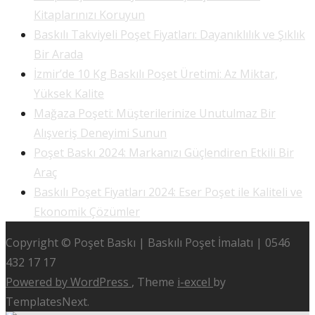
Kitaplarınızı Koruyun
Baskılı Takviyeli Poşet Fiyatları: Dayanıklılık ve Şıklık
Bir Arada
İzmir’de 10 Kg Baskılı Poşet Üretimi: Az Miktar,
Yüksek Kalite
Mağaza Poşeti: Müşterilerinize Unutulmaz Bir
Alışveriş Deneyimi Sunun
Poşet Baskı 2024: Markanızı Güçlendiren Etkili Bir
Araç
Baskılı Poşet Fiyatları 2024: Eser Poşet ile Kaliteli ve
Ekonomik Çözümler
Copyright © Poşet Baskı | Baskılı Poşet İmalatı | 0546
432 17 17
Powered by WordPress
, Theme
i-excel
by
TemplatesNext.