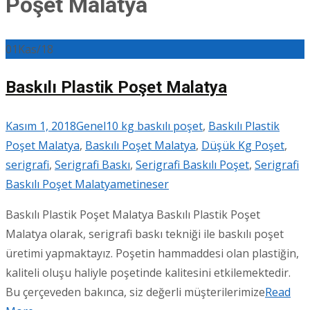
Poşet Malatya
01
Kas/18
Baskılı Plastik Poşet Malatya
Kasım 1, 2018
Genel
10 kg baskılı poşet
,
Baskılı Plastik
Poşet Malatya
,
Baskılı Poşet Malatya
,
Düşük Kg Poşet
,
serigrafi
,
Serigrafi Baskı
,
Serigrafi Baskılı Poşet
,
Serigrafi
Baskılı Poşet Malatya
metineser
Baskılı Plastik Poşet Malatya Baskılı Plastik Poşet
Malatya olarak, serigrafi baskı tekniği ile baskılı poşet
üretimi yapmaktayız. Poşetin hammaddesi olan plastiğin,
kaliteli oluşu haliyle poşetinde kalitesini etkilemektedir.
Bu çerçeveden bakınca, siz değerli müşterilerimize
Read