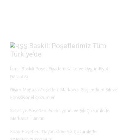
e
to
ai
ar
b
d
l
e
o
o
o
n
k
Baskılı Poşetlerimiz Tüm
Türkiye’de
İzmir Baskılı Poşet Fiyatları: Kalite ve Uygun Fiyat
Garantisi
Giyim Mağaza Poşetleri: Markanızı Güçlendiren Şık ve
Fonksiyonel Çözümler
Kırtasiye Poşetleri: Fonksiyonel ve Şık Çözümlerle
Markanızı Tanıtın
Kitap Poşetleri: Dayanıklı ve Şık Çözümlerle
Kitaplarınızı Koruyun