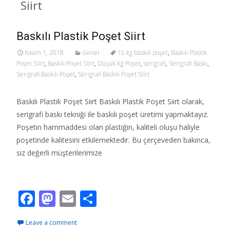
Siirt
Baskılı Plastik Poşet Siirt
Kasım 1, 2018
Genel
10 kg baskılı poşet
,
Baskılı Plastik
Poşet Siirt
,
Baskılı Poşet Siirt
,
Düşük Kg Poşet
,
serigrafi
,
Serigrafi Baskı
,
Serigrafi Baskılı Poşet
,
Serigrafi Baskılı Poşet Siirt
Baskılı Plastik Poşet Siirt Baskılı Plastik Poşet Siirt olarak,
serigrafi baskı tekniği ile baskılı poşet üretimi yapmaktayız.
Poşetin hammaddesi olan plastiğin, kaliteli oluşu haliyle
poşetinde kalitesini etkilemektedir. Bu çerçeveden bakınca,
siz değerli müşterilerimize
Read More…
F
M
E
S
ac
as
m
h
Leave a comment