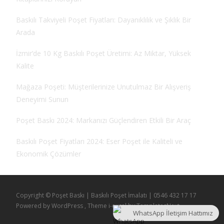
Baskılı Takviyeli Poşet Fiyatları: Dayanıklılık ve Şıklık Bir
Arada
İzmir’de 10 Kg Baskılı Poşet Üretimi: Az Miktar, Yüksek
Kalite
Mağaza Poşeti: Müşterilerinize Unutulmaz Bir Alışveriş
Deneyimi Sunun
Poşet Baskı 2024: Markanızı Güçlendiren Etkili Bir Araç
Baskılı Poşet Fiyatları 2024: Eser Poşet ile Kaliteli ve
Ekonomik Çözümler
Copyright © Poşet Baskı | Baskılı Poşet İmalatı | 0546 432 17 17
Powered by WordPress
, Theme
i-excel
by TemplatesNext.
WhatsApp İletişim Hattımız