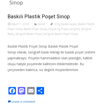
Sinop
Baskılı Plastik Poşet Sinop
Kasım 1, 2018
Genel
10 kg baskılı poşet
,
Baskılı Plastik
Poşet Sinop
,
Baskılı Poşet Sinop
,
Düşük Kg Poşet
,
serigrafi
,
Serigrafi
Baskı
,
Serigrafi Baskılı Poşet
,
Serigrafi Baskılı Poşet Sinop
Baskılı Plastik Poşet Sinop Baskılı Plastik Poşet
Sinop olarak, serigrafi baskı tekniği ile baskılı poşet üretimi
yapmaktayız. Poşetin hammaddesi olan plastiğin, kaliteli
oluşu haliyle poşetinde kalitesini etkilemektedir. Bu
çerçeveden bakınca, siz değerli müşterilerimize
Read More…
F
M
E
S
ac
as
m
h
Leave a comment