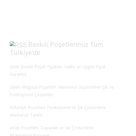
e
to
ai
ar
b
d
l
e
o
o
o
n
k
Baskılı Poşetlerimiz Tüm
Türkiye’de
İzmir Baskılı Poşet Fiyatları: Kalite ve Uygun Fiyat
Garantisi
Giyim Mağaza Poşetleri: Markanızı Güçlendiren Şık ve
Fonksiyonel Çözümler
Kırtasiye Poşetleri: Fonksiyonel ve Şık Çözümlerle
Markanızı Tanıtın
Kitap Poşetleri: Dayanıklı ve Şık Çözümlerle
Kitaplarınızı Koruyun