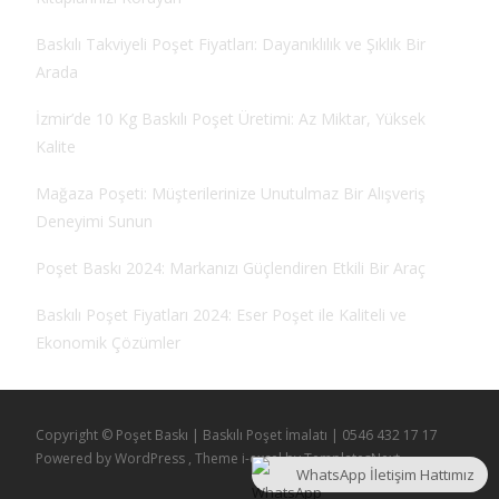
Baskılı Takviyeli Poşet Fiyatları: Dayanıklılık ve Şıklık Bir
Arada
İzmir’de 10 Kg Baskılı Poşet Üretimi: Az Miktar, Yüksek
Kalite
Mağaza Poşeti: Müşterilerinize Unutulmaz Bir Alışveriş
Deneyimi Sunun
Poşet Baskı 2024: Markanızı Güçlendiren Etkili Bir Araç
Baskılı Poşet Fiyatları 2024: Eser Poşet ile Kaliteli ve
Ekonomik Çözümler
Copyright © Poşet Baskı | Baskılı Poşet İmalatı | 0546 432 17 17
Powered by WordPress
, Theme
i-excel
by TemplatesNext.
WhatsApp İletişim Hattımız