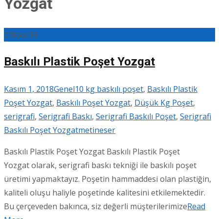
Yozgat
01
Kas/18
Baskılı Plastik Poşet Yozgat
Kasım 1, 2018
Genel
10 kg baskılı poşet
,
Baskılı Plastik
Poşet Yozgat
,
Baskılı Poşet Yozgat
,
Düşük Kg Poşet
,
serigrafi
,
Serigrafi Baskı
,
Serigrafi Baskılı Poşet
,
Serigrafi
Baskılı Poşet Yozgat
metineser
Baskılı Plastik Poşet Yozgat Baskılı Plastik Poşet
Yozgat olarak, serigrafi baskı tekniği ile baskılı poşet
üretimi yapmaktayız. Poşetin hammaddesi olan plastiğin,
kaliteli oluşu haliyle poşetinde kalitesini etkilemektedir.
Bu çerçeveden bakınca, siz değerli müşterilerimize
Read