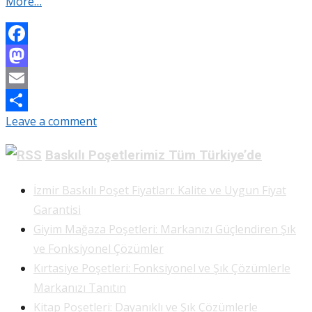
More…
Facebook
Mastodon
Email
Leave a comment
Share
Baskılı Poşetlerimiz Tüm Türkiye’de
İzmir Baskılı Poşet Fiyatları: Kalite ve Uygun Fiyat
Garantisi
Giyim Mağaza Poşetleri: Markanızı Güçlendiren Şık
ve Fonksiyonel Çözümler
Kırtasiye Poşetleri: Fonksiyonel ve Şık Çözümlerle
Markanızı Tanıtın
Kitap Poşetleri: Dayanıklı ve Şık Çözümlerle