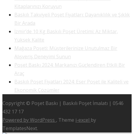
Kitaplarınızı Koruyun
Baskılı Takviyeli Poşet Fiyatları: Dayanıklılık ve Şıklık
Bir Arada
İzmir’de 10 Kg Baskılı Poşet Üretimi: Az Miktar,
Yüksek Kalite
Mağaza Poşeti: Müşterilerinize Unutulmaz Bir
Alışveriş Deneyimi Sunun
Poşet Baskı 2024: Markanızı Güçlendiren Etkili Bir
Araç
Baskılı Poşet Fiyatları 2024: Eser Poşet ile Kaliteli ve
Ekonomik Çözümler
Copyright © Poşet Baskı | Baskılı Poşet İmalatı | 0546
432 17 17
Powered by WordPress
, Theme
i-excel
by
TemplatesNext.