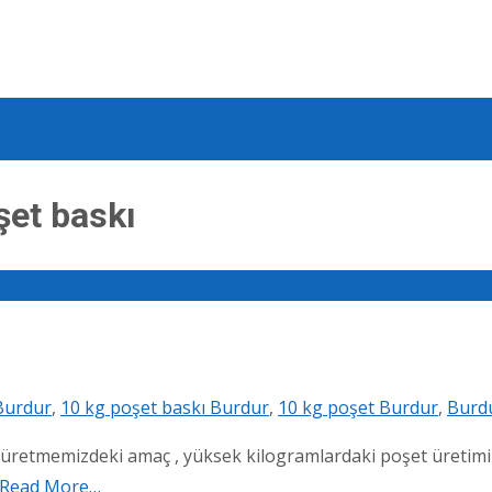
şet baskı
 Burdur
,
10 kg poşet baskı Burdur
,
10 kg poşet Burdur
,
Burdu
etmemizdeki amaç , yüksek kilogramlardaki poşet üretimine
Read More…