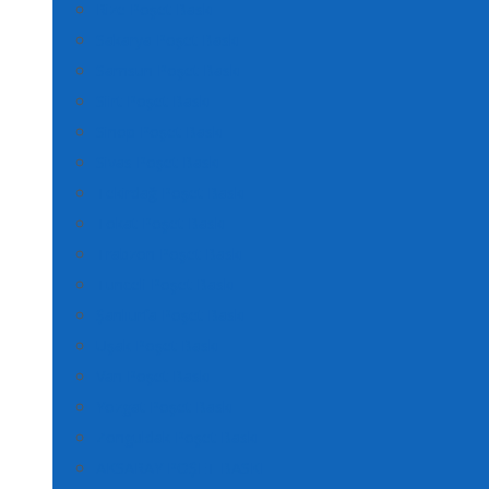
Rize Poşet Baskı
Sakarya Poşet Baskı
Samsun Poşet Baskı
Siirt Poşet Baskı
Sinop Poşet Baskı
Sivas Poşet Baskı
Tekirdağ Poşet Baskı
Tokat Poşet Baskı
Trabzon Poşet Baskı
Tunceli Poşet Baskı
Şanlıurfa Poşet Baskı
Uşak Poşet Baskı
Van Poşet Baskı
Yozgat Poşet Baskı
Zonguldak Poşet Baskı
AKSARAY POŞET BASKI