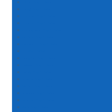
Edirne Poşet Baskı
Elazığ Poşet Baskı
Erzincan Poşet Baskı
Erzurum Poşet Baskı
Gümüşhane Poşet Baskı
Giresun Poşet Baskı
Gaziantep Poşet Baskı
FLEKSO BASKI
Eskişehir Poşet Baskı
Hakkari Poşet Baskı
Hatay Poşet Baskı
Isparta Poşet Baskı
Mersin Poşet Baskı
İstanbul Poşet Baskı
İzmir’de Poşet Baskı
Kars Poşet Baskı