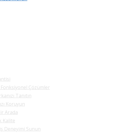
ntisi
e Fonksiyonel Çözümler
rkanızı Tanıtın
nızı Koruyun
Bir Arada
k Kalite
riş Deneyimi Sunun