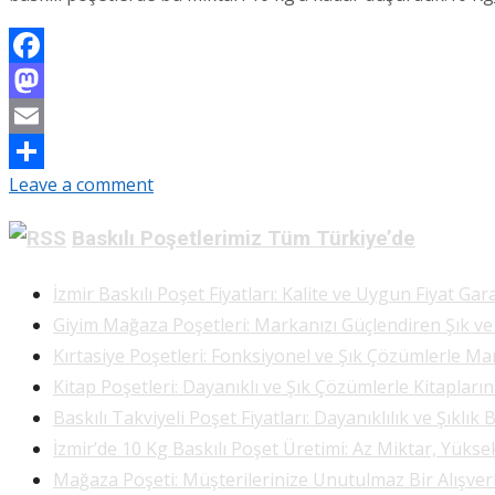
Facebook
Mastodon
Email
Leave a comment
Share
Baskılı Poşetlerimiz Tüm Türkiye’de
İzmir Baskılı Poşet Fiyatları: Kalite ve Uygun Fiyat Gara
Giyim Mağaza Poşetleri: Markanızı Güçlendiren Şık v
Kırtasiye Poşetleri: Fonksiyonel ve Şık Çözümlerle Ma
Kitap Poşetleri: Dayanıklı ve Şık Çözümlerle Kitapları
Baskılı Takviyeli Poşet Fiyatları: Dayanıklılık ve Şıklık 
İzmir’de 10 Kg Baskılı Poşet Üretimi: Az Miktar, Yükse
Mağaza Poşeti: Müşterilerinize Unutulmaz Bir Alışve