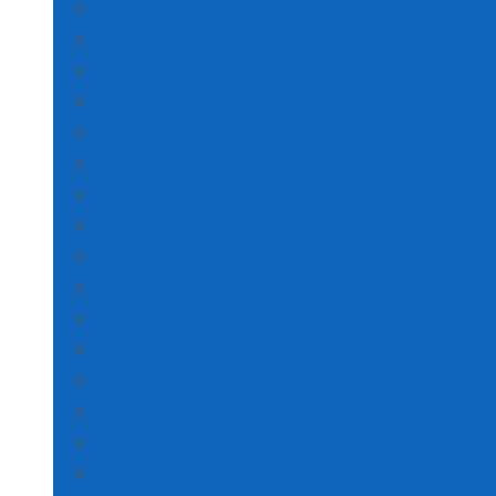
AMASYA POŞET BASKI
ANKARA POŞET BASKI
ANTALYA POŞET BASKI
Artvin Poşet Baskı
Aydın Poşet Baskı
Balıkesir Poşet Baskı
BİLECİK POŞET BASKI
BİNGÖL POŞET BASKI
BİTLİS POŞET BASKI
BOLU POŞET BASKI
BURSA POŞET BASKI
ÇANAKKALE POŞET BASKI
ÇANKIRI POŞET BASKI
Çorum Poşet Baskı
Denizli Poşet Baskı
Diyarbakır Poşet Baskı