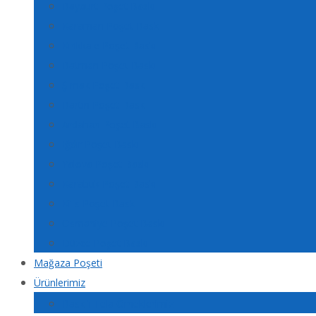
Bayburt Poşet Baskı
Karaman Poşet Baskı
Kırıkkale Poşet Baskı
Batman Poşet Baskı
Şırnak Poşet Baskı
Bartın Poşet Baskı
Ardahan Poşet Baskı
Iğdır Poşet Baskı
Yalova Poşet Baskı
Karabük Poşet Baskı
Kilis Poşet Baskı
Osmaniye Poşet Baskı
Düzce Poşet Baskı
Mağaza Poşeti
Ürünlerimiz
Baskılı Tela Örneklerimiz