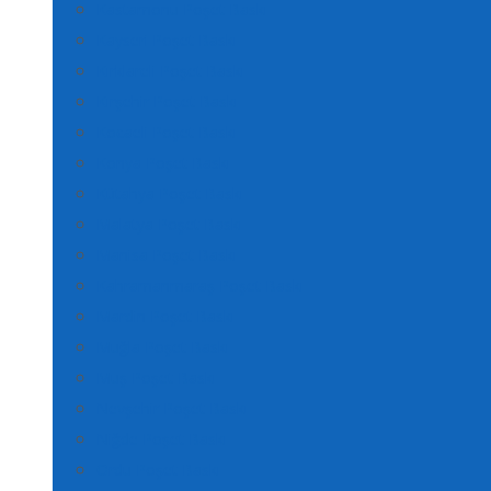
Kastamonu Poşet Baskı
Kayseri Poşet Baskı
Kırklareli Poşet Baskı
Kırşehir Poşet Baskı
Kocaeli Poşet Baskı
Konya Poşet Baskı
Kütahya Poşet Baskı
Malatya Poşet Baskı
Manisa Poşet Baskı
Kahramanmaraş Poşet Baskı
Mardin Poşet Baskı
Muğla Poşet Baskı
Muş Poşet Baskı
Nevşehir Poşet Baskı
Niğde Poşet Baskı
Ordu Poşet Baskı