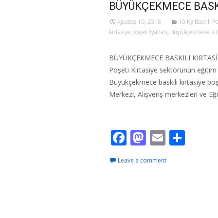
BÜYÜKÇEKMECE BASKI
Ağustos 16, 2018
10 Kg Baskılı P
kırtasiye poşet fiyatları
,
Büyükçekmece kırt
BÜYÜKÇEKMECE BASKILI KIRTASİYE
Poşeti Kırtasiye sektörünün eğitim 
Büyükçekmece baskılı kırtasiye poşe
Merkezi, Alışveriş merkezleri ve E
Read More…
F
M
E
S
ac
as
m
h
Leave a comment
e
to
ai
ar
b
d
l
e
o
o
o
n