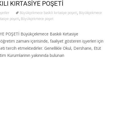
LI KIRTASİYE POŞETİ
oşetler
Büyükçekmece baskılı kırtasiye poşeti
,
Büyükçekmece
asiye poşeti
,
Büyükçekmece poşet
 POŞETİ Büyükçekmece Baskılı Kırtasiye
öğretim zamanı içerisinde, faaliyet gösteren işyerleri için
ti tercih etmektedirler. Genellikle Okul, Dershane, Etüt
ğitim Kurumlarının yakınında bulunan