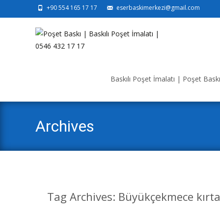
+90 554 165 17 17
eserbaskimerkezi@gmail.com
Skip
to
Baskılı Poşet İmalatı | Poşet Baskı 
content
Archives
Tag Archives: Büyükçekmece kırta