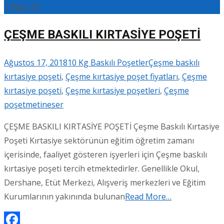
17
Ağu/18
ÇEŞME BASKILI KIRTASİYE POŞETİ
Ağustos 17, 2018
10 Kg Baskılı Poşetler
Çeşme baskılı
kırtasiye poşeti
,
Çeşme kırtasiye poşet fiyatları
,
Çeşme
kırtasiye poşeti
,
Çeşme kırtasiye poşetleri
,
Çeşme
poşet
metineser
ÇEŞME BASKILI KIRTASİYE POŞETİ Çeşme Baskılı Kırtasiye
Poşeti Kırtasiye sektörünün eğitim öğretim zamanı
içerisinde, faaliyet gösteren işyerleri için Çeşme baskılı
kırtasiye poşeti tercih etmektedirler. Genellikle Okul,
Dershane, Etüt Merkezi, Alışveriş merkezleri ve Eğitim
Kurumlarının yakınında bulunan
Read More…