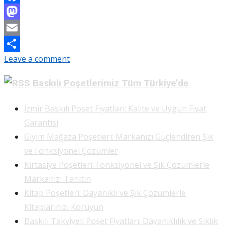
Facebook
Mastodon
Email
Leave a comment
Share
Baskılı Poşetlerimiz Tüm Türkiye’de
İzmir Baskılı Poşet Fiyatları: Kalite ve Uygun Fiyat
Garantisi
Giyim Mağaza Poşetleri: Markanızı Güçlendiren Şık
ve Fonksiyonel Çözümler
Kırtasiye Poşetleri: Fonksiyonel ve Şık Çözümlerle
Markanızı Tanıtın
Kitap Poşetleri: Dayanıklı ve Şık Çözümlerle
Kitaplarınızı Koruyun
Baskılı Takviyeli Poşet Fiyatları: Dayanıklılık ve Şıklık