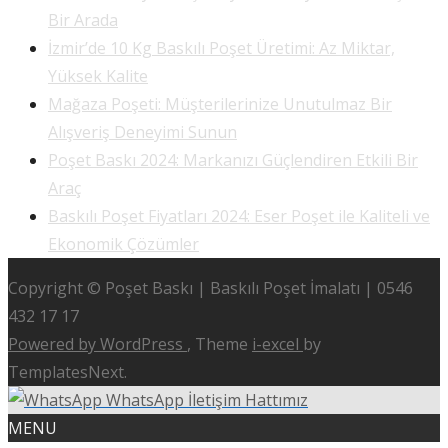
Bir Arada
İzmir’de 10 Kg Baskılı Poşet Üretimi: Az Miktar,
Yüksek Kalite
Mağaza Poşeti: Müşterilerinize Unutulmaz Bir
Alışveriş Deneyimi Sunun
Poşet Baskı 2024: Markanızı Güçlendiren Etkili Bir
Araç
Baskılı Poşet Fiyatları 2024: Eser Poşet ile Kaliteli ve
Ekonomik Çözümler
Copyright © Poşet Baskı | Baskılı Poşet İmalatı | 0546
432 17 17
Powered by WordPress
, Theme
i-excel
by
TemplatesNext.
WhatsApp İletişim Hattımız
MENU