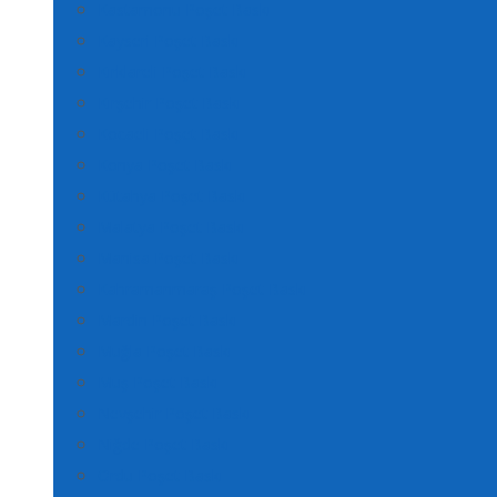
Kastamonu Poşet Baskı
Kayseri Poşet Baskı
Kırklareli Poşet Baskı
Kırşehir Poşet Baskı
Kocaeli Poşet Baskı
Konya Poşet Baskı
Kütahya Poşet Baskı
Malatya Poşet Baskı
Manisa Poşet Baskı
Kahramanmaraş Poşet Baskı
Mardin Poşet Baskı
Muğla Poşet Baskı
Muş Poşet Baskı
Nevşehir Poşet Baskı
Niğde Poşet Baskı
Ordu Poşet Baskı