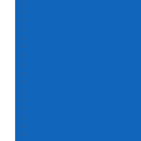
Rize Poşet Baskı
Sakarya Poşet Baskı
Samsun Poşet Baskı
Siirt Poşet Baskı
Sinop Poşet Baskı
Sivas Poşet Baskı
Tekirdağ Poşet Baskı
Tokat Poşet Baskı
Trabzon Poşet Baskı
Tunceli Poşet Baskı
Şanlıurfa Poşet Baskı
Uşak Poşet Baskı
Van Poşet Baskı
Yozgat Poşet Baskı
Zonguldak Poşet Baskı
AKSARAY POŞET BASKI