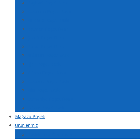
Bayburt Poşet Baskı
Karaman Poşet Baskı
Kırıkkale Poşet Baskı
Batman Poşet Baskı
Şırnak Poşet Baskı
Bartın Poşet Baskı
Ardahan Poşet Baskı
Iğdır Poşet Baskı
Yalova Poşet Baskı
Karabük Poşet Baskı
Kilis Poşet Baskı
Osmaniye Poşet Baskı
Düzce Poşet Baskı
Mağaza Poşeti
Ürünlerimiz
Baskılı Tela Örneklerimiz