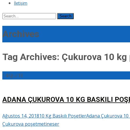
İletişim
Search
for:
Archives
Tag Archives: Çukurova 10 kg
14
Ağu/18
ADANA ÇUKUROVA 10 KG BASKILI POŞ
Ağustos 14, 2018
10 Kg Baskılı Poşetler
Adana Çukurova 10 k
Çukurova poşet
metineser