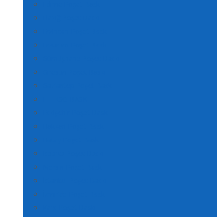
Edirne Poşet Baskı
Elazığ Poşet Baskı
Erzincan Poşet Baskı
Erzurum Poşet Baskı
Gümüşhane Poşet Baskı
Giresun Poşet Baskı
Gaziantep Poşet Baskı
FLEKSO BASKI
Eskişehir Poşet Baskı
Hakkari Poşet Baskı
Hatay Poşet Baskı
Isparta Poşet Baskı
Mersin Poşet Baskı
İstanbul Poşet Baskı
İzmir’de Poşet Baskı
Kars Poşet Baskı