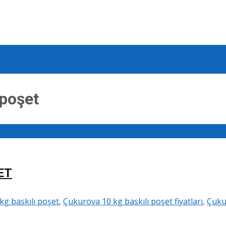
 poşet
ET
g baskılı poşet
,
Çukurova 10 kg baskılı poşet fiyatları
,
Çukur