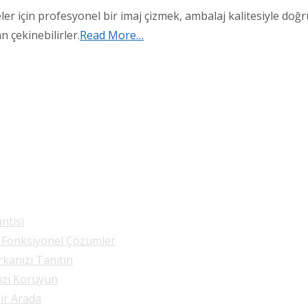
r için profesyonel bir imaj çizmek, ambalaj kalitesiyle doğruda
 çekinebilirler.
Read More…
ntisi
e Fonksiyonel Çözümler
rkanızı Tanıtın
nızı Koruyun
Bir Arada