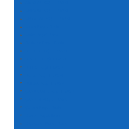
AMASYA POŞET BASKI
ANKARA POŞET BASKI
ANTALYA POŞET BASKI
Artvin Poşet Baskı
Aydın Poşet Baskı
Balıkesir Poşet Baskı
BİLECİK POŞET BASKI
BİNGÖL POŞET BASKI
BİTLİS POŞET BASKI
BOLU POŞET BASKI
BURSA POŞET BASKI
ÇANAKKALE POŞET BASKI
ÇANKIRI POŞET BASKI
Çorum Poşet Baskı
Denizli Poşet Baskı
Diyarbakır Poşet Baskı