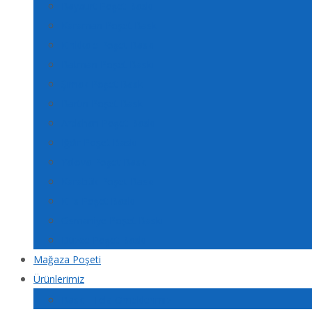
Bayburt Poşet Baskı
Karaman Poşet Baskı
Kırıkkale Poşet Baskı
Batman Poşet Baskı
Şırnak Poşet Baskı
Bartın Poşet Baskı
Ardahan Poşet Baskı
Iğdır Poşet Baskı
Yalova Poşet Baskı
Karabük Poşet Baskı
Kilis Poşet Baskı
Osmaniye Poşet Baskı
Düzce Poşet Baskı
Mağaza Poşeti
Ürünlerimiz
Baskılı Tela Örneklerimiz