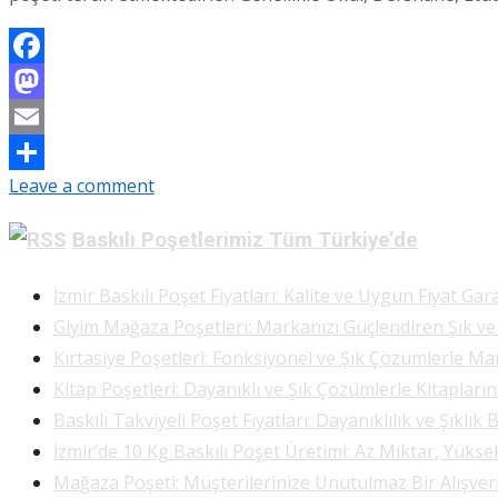
Facebook
Mastodon
Email
Leave a comment
Share
Baskılı Poşetlerimiz Tüm Türkiye’de
İzmir Baskılı Poşet Fiyatları: Kalite ve Uygun Fiyat Gara
Giyim Mağaza Poşetleri: Markanızı Güçlendiren Şık v
Kırtasiye Poşetleri: Fonksiyonel ve Şık Çözümlerle Ma
Kitap Poşetleri: Dayanıklı ve Şık Çözümlerle Kitapları
Baskılı Takviyeli Poşet Fiyatları: Dayanıklılık ve Şıklık 
İzmir’de 10 Kg Baskılı Poşet Üretimi: Az Miktar, Yükse
Mağaza Poşeti: Müşterilerinize Unutulmaz Bir Alışve