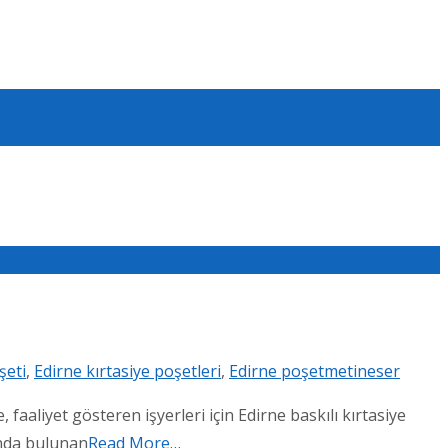
şeti
,
Edirne kırtasiye poşetleri
,
Edirne poşet
metineser
aaliyet gösteren işyerleri için Edirne baskılı kırtasiye
ında bulunan
Read More…