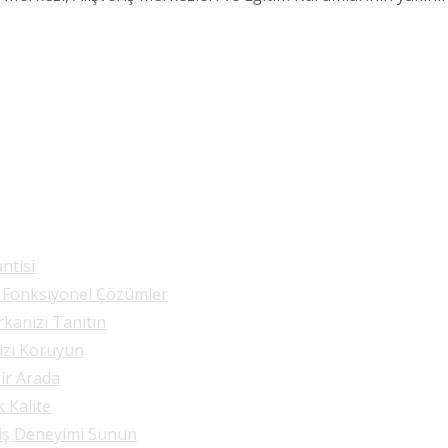
ntisi
e Fonksiyonel Çözümler
rkanızı Tanıtın
nızı Koruyun
Bir Arada
k Kalite
riş Deneyimi Sunun