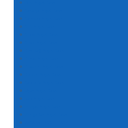
Rize Poşet Baskı
Sakarya Poşet Baskı
Samsun Poşet Baskı
Siirt Poşet Baskı
Sinop Poşet Baskı
Sivas Poşet Baskı
Tekirdağ Poşet Baskı
Tokat Poşet Baskı
Trabzon Poşet Baskı
Tunceli Poşet Baskı
Şanlıurfa Poşet Baskı
Uşak Poşet Baskı
Van Poşet Baskı
Yozgat Poşet Baskı
Zonguldak Poşet Baskı
AKSARAY POŞET BASKI