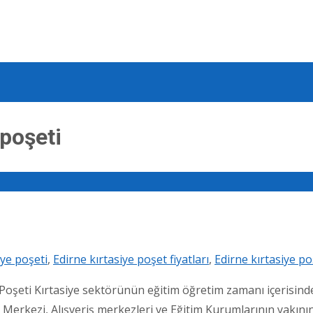
 poşeti
iye poşeti
,
Edirne kırtasiye poşet fiyatları
,
Edirne kırtasiye po
şeti Kırtasiye sektörünün eğitim öğretim zamanı içerisinde, f
t Merkezi, Alışveriş merkezleri ve Eğitim Kurumlarının yakın