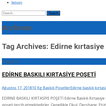
İletişim
Search
for:
Archives
Tag Archives: Edirne kırtasiye
17
Ağu/18
EDİRNE BASKILI KIRTASİYE POŞETİ
Ağustos 17, 2018
10 Kg Baskılı Poşetler
Edirne baskılı kırtas
EDİRNE BASKILI KIRTASİYE POŞETİ Edirne Baskılı Kırtasiye Po
poşeti tercih etmektedirler. Genellikle Okul, Dershane, Etü