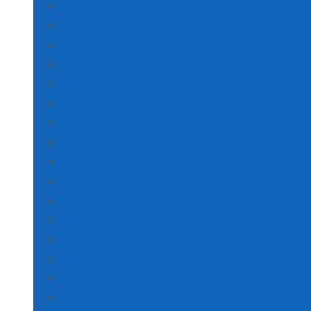
Kastamonu Poşet Baskı
Kayseri Poşet Baskı
Kırklareli Poşet Baskı
Kırşehir Poşet Baskı
Kocaeli Poşet Baskı
Konya Poşet Baskı
Kütahya Poşet Baskı
Malatya Poşet Baskı
Manisa Poşet Baskı
Kahramanmaraş Poşet Baskı
Mardin Poşet Baskı
Muğla Poşet Baskı
Muş Poşet Baskı
Nevşehir Poşet Baskı
Niğde Poşet Baskı
Ordu Poşet Baskı