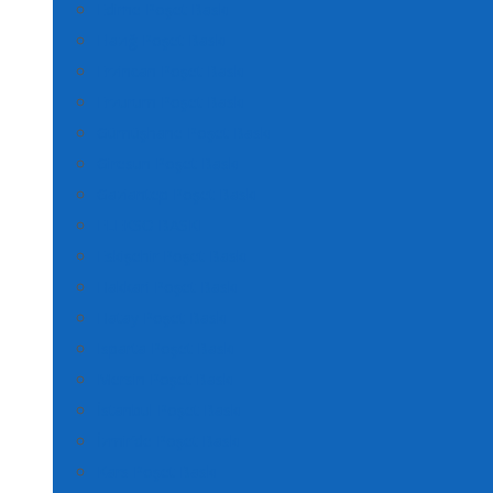
Edirne Poşet Baskı
Elazığ Poşet Baskı
Erzincan Poşet Baskı
Erzurum Poşet Baskı
Gümüşhane Poşet Baskı
Giresun Poşet Baskı
Gaziantep Poşet Baskı
FLEKSO BASKI
Eskişehir Poşet Baskı
Hakkari Poşet Baskı
Hatay Poşet Baskı
Isparta Poşet Baskı
Mersin Poşet Baskı
İstanbul Poşet Baskı
İzmir’de Poşet Baskı
Kars Poşet Baskı