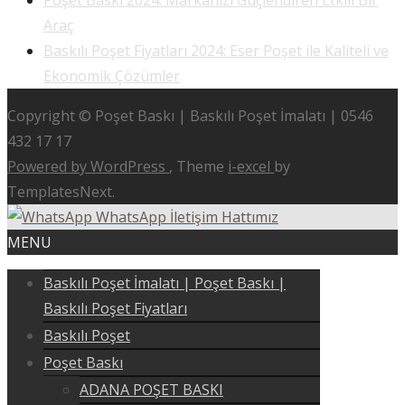
Poşet Baskı 2024: Markanızı Güçlendiren Etkili Bir
Araç
Baskılı Poşet Fiyatları 2024: Eser Poşet ile Kaliteli ve
Ekonomik Çözümler
Copyright © Poşet Baskı | Baskılı Poşet İmalatı | 0546
432 17 17
Powered by WordPress
, Theme
i-excel
by
TemplatesNext.
WhatsApp İletişim Hattımız
MENU
Baskılı Poşet İmalatı | Poşet Baskı |
Baskılı Poşet Fiyatları
Baskılı Poşet
Poşet Baskı
ADANA POŞET BASKI