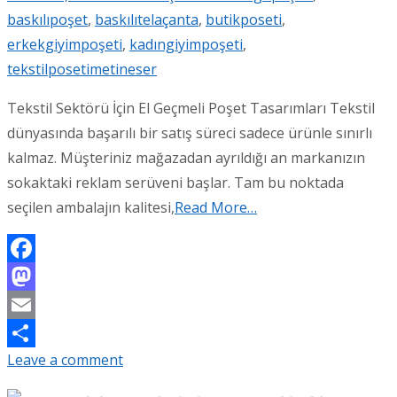
baskılıpoşet
,
baskılıtelaçanta
,
butikposeti
,
erkekgiyimpoşeti
,
kadıngiyimpoşeti
,
tekstilposeti
metineser
Tekstil Sektörü İçin El Geçmeli Poşet Tasarımları Tekstil
dünyasında başarılı bir satış süreci sadece ürünle sınırlı
kalmaz. Müşteriniz mağazadan ayrıldığı an markanızın
sokaktaki reklam serüveni başlar. Tam bu noktada
seçilen ambalajın kalitesi,
Read More…
Facebook
Mastodon
Email
Leave a comment
Share