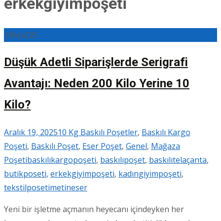
erkekgiyimpoşeti
19
Ara/25
Düşük Adetli Siparişlerde Serigrafi
Avantajı: Neden 200 Kilo Yerine 10
Kilo?
Aralık 19, 2025
10 Kg Baskılı Poşetler
,
Baskılı Kargo
Poşeti
,
Baskılı Poşet
,
Eser Poşet
,
Genel
,
Mağaza
Poşeti
baskılıkargopoşeti
,
baskılıpoşet
,
baskılıtelaçanta
,
butikposeti
,
erkekgiyimpoşeti
,
kadıngiyimpoşeti
,
tekstilposeti
metineser
Yeni bir işletme açmanın heyecanı içindeyken her