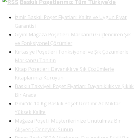
Baskılı Poşetlerimiz Tüm Türkiye’de
İzmir Baskılı Poşet Fiyatları: Kalite ve Uygun Fiyat
Garantisi
Giyim Mağaza Poşetleri: Markanızı Güçlendiren Şık
ve Fonksiyonel Çözümler
Kırtasiye Poşetleri: Fonksiyonel ve Şık Çözümlerle
Markanızı Tanıtın
Kitap Poşetleri: Dayanıklı ve Şık Çözümlerle
Kitaplarınızı Koruyun
Baskılı Takviyeli Poşet Fiyatları: Dayanıklılık ve Şıklık
Bir Arada
İzmir’de 10 Kg Baskılı Poşet Üretimi: Az Miktar,
Yüksek Kalite
Mağaza Poşeti: Müşterilerinize Unutulmaz Bir
Alışveriş Deneyimi Sunun