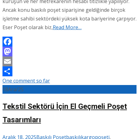
kuruşun ve her metrekarenin hesabı titizlikle yapılıyor.
Ancak konu baskılı poşet siparişine geldiğinde birçok
işletme sahibi sektördeki yüksek kota bariyerine çarpıyor.
Eser Poşet olarak biz,
Read More…
Facebook
Mastodon
Email
One comment so far
Share
18
Ara/25
Tekstil Sektörü İçin El Geçmeli Poşet
Tasarımları
Aralık 18, 2025
Baskılı Poşet
baskılıkargopoşeti
,