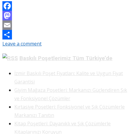
Facebook
Mastodon
Email
Leave a comment
Share
Baskılı Poşetlerimiz Tüm Türkiye’de
İzmir Baskılı Poşet Fiyatları: Kalite ve Uygun Fiyat
Garantisi
Giyim Mağaza Poşetleri: Markanızı Güçlendiren Şık
ve Fonksiyonel Çözümler
Kırtasiye Poşetleri: Fonksiyonel ve Şık Çözümlerle
Markanızı Tanıtın
Kitap Poşetleri: Dayanıklı ve Şık Çözümlerle
Kitaplarınızı Koruyun