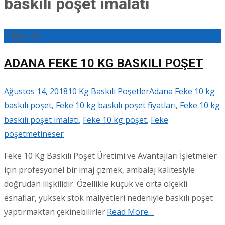
baskılı poşet imalatı
14
Ağu/18
ADANA FEKE 10 KG BASKILI POŞET
Ağustos 14, 2018
10 Kg Baskılı Poşetler
Adana Feke 10 kg
baskılı poşet
,
Feke 10 kg baskılı poşet fiyatları
,
Feke 10 kg
baskılı poşet imalatı
,
Feke 10 kg poşet
,
Feke
poşet
metineser
Feke 10 Kg Baskılı Poşet Üretimi ve Avantajları İşletmeler
için profesyonel bir imaj çizmek, ambalaj kalitesiyle
doğrudan ilişkilidir. Özellikle küçük ve orta ölçekli
esnaflar, yüksek stok maliyetleri nedeniyle baskılı poşet
yaptırmaktan çekinebilirler.
Read More…