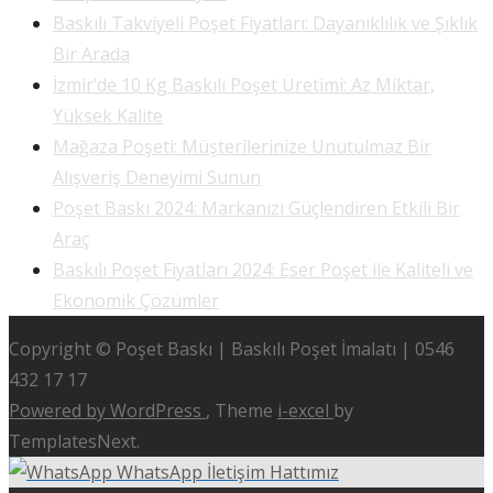
Baskılı Takviyeli Poşet Fiyatları: Dayanıklılık ve Şıklık
Bir Arada
İzmir’de 10 Kg Baskılı Poşet Üretimi: Az Miktar,
Yüksek Kalite
Mağaza Poşeti: Müşterilerinize Unutulmaz Bir
Alışveriş Deneyimi Sunun
Poşet Baskı 2024: Markanızı Güçlendiren Etkili Bir
Araç
Baskılı Poşet Fiyatları 2024: Eser Poşet ile Kaliteli ve
Ekonomik Çözümler
Copyright © Poşet Baskı | Baskılı Poşet İmalatı | 0546
432 17 17
Powered by WordPress
, Theme
i-excel
by
TemplatesNext.
WhatsApp İletişim Hattımız