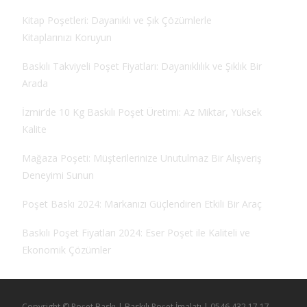
Kitap Poşetleri: Dayanıklı ve Şık Çözümlerle
Kitaplarınızı Koruyun
Baskılı Takviyeli Poşet Fiyatları: Dayanıklılık ve Şıklık Bir
Arada
İzmir’de 10 Kg Baskılı Poşet Üretimi: Az Miktar, Yüksek
Kalite
Mağaza Poşeti: Müşterilerinize Unutulmaz Bir Alışveriş
Deneyimi Sunun
Poşet Baskı 2024: Markanızı Güçlendiren Etkili Bir Araç
Baskılı Poşet Fiyatları 2024: Eser Poşet ile Kaliteli ve
Ekonomik Çözümler
Copyright © Poşet Baskı | Baskılı Poşet İmalatı | 0546 432 17 17