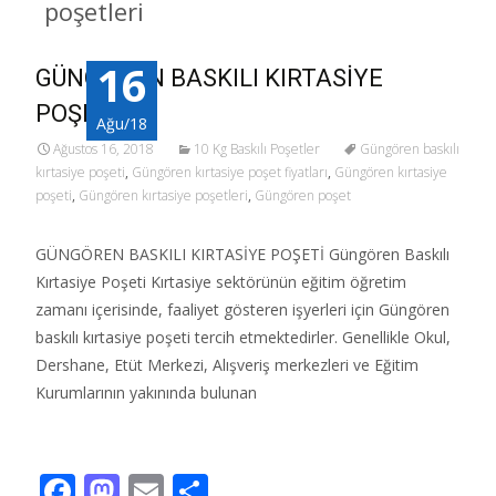
poşetleri
16
GÜNGÖREN BASKILI KIRTASİYE
POŞETİ
Ağu/18
Ağustos 16, 2018
10 Kg Baskılı Poşetler
Güngören baskılı
kırtasiye poşeti
,
Güngören kırtasiye poşet fiyatları
,
Güngören kırtasiye
poşeti
,
Güngören kırtasiye poşetleri
,
Güngören poşet
GÜNGÖREN BASKILI KIRTASİYE POŞETİ Güngören Baskılı
Kırtasiye Poşeti Kırtasiye sektörünün eğitim öğretim
zamanı içerisinde, faaliyet gösteren işyerleri için Güngören
baskılı kırtasiye poşeti tercih etmektedirler. Genellikle Okul,
Dershane, Etüt Merkezi, Alışveriş merkezleri ve Eğitim
Kurumlarının yakınında bulunan
Read More…
F
M
E
S