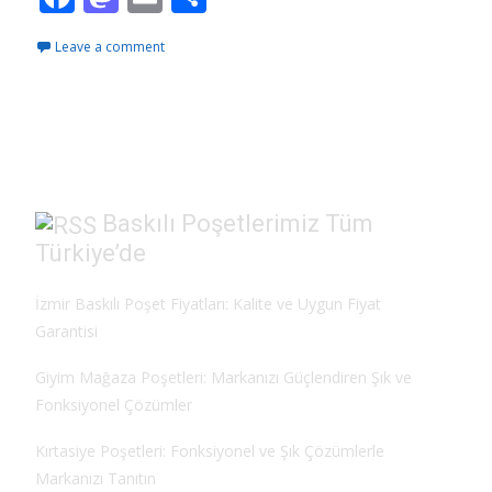
ac
as
m
h
Leave a comment
e
to
ai
ar
b
d
l
e
o
o
o
n
k
Baskılı Poşetlerimiz Tüm
Türkiye’de
İzmir Baskılı Poşet Fiyatları: Kalite ve Uygun Fiyat
Garantisi
Giyim Mağaza Poşetleri: Markanızı Güçlendiren Şık ve
Fonksiyonel Çözümler
Kırtasiye Poşetleri: Fonksiyonel ve Şık Çözümlerle
Markanızı Tanıtın