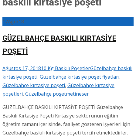
baskılı kırtasiye poşeti
17
Ağu/18
GÜZELBAHÇE BASKILI KIRTASİYE
POŞETİ
Ağustos 17, 2018
10 Kg Baskılı Poşetler
Güzelbahçe baskılı
kırtasiye poşeti
,
Güzelbahçe kırtasiye poşet fiyatları
,
Güzelbahçe kırtasiye poşeti
,
Güzelbahçe kırtasiye
poşetleri
,
Güzelbahçe poşet
metineser
GÜZELBAHÇE BASKILI KIRTASİYE POŞETİ Güzelbahçe
Baskılı Kırtasiye Poşeti Kırtasiye sektörünün eğitim
öğretim zamanı içerisinde, faaliyet gösteren işyerleri için
Güzelbahçe baskılı kırtasiye poşeti tercih etmektedirler.