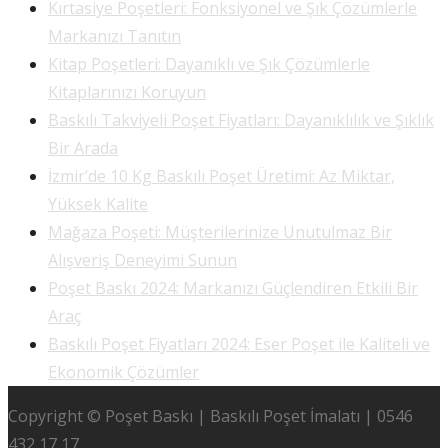
Kırtasiye Poşetleri: Fonksiyonel ve Şık Çözümlerle
Markanızı Tanıtın
Kitap Poşetleri: Dayanıklı ve Şık Çözümlerle
Kitaplarınızı Koruyun
Baskılı Takviyeli Poşet Fiyatları: Dayanıklılık ve Şıklık
Bir Arada
İzmir’de 10 Kg Baskılı Poşet Üretimi: Az Miktar,
Yüksek Kalite
Mağaza Poşeti: Müşterilerinize Unutulmaz Bir
Alışveriş Deneyimi Sunun
Poşet Baskı 2024: Markanızı Güçlendiren Etkili Bir
Araç
Baskılı Poşet Fiyatları 2024: Eser Poşet ile Kaliteli ve
Ekonomik Çözümler
Copyright © Poşet Baskı | Baskılı Poşet İmalatı | 0546
432 17 17