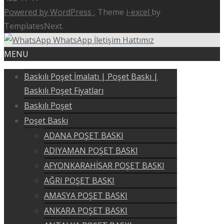
Powered by WordPress
, Theme
i-excel
by
TemplatesNext.
WhatsApp İletişim Hattımız
MENU
Baskılı Poşet İmalatı | Poşet Baskı |
Baskılı Poşet Fiyatları
Baskılı Poşet
Poşet Baskı
ADANA POŞET BASKI
ADIYAMAN POŞET BASKI
AFYONKARAHİSAR POŞET BASKI
AĞRI POŞET BASKI
AMASYA POŞET BASKI
ANKARA POŞET BASKI