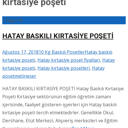
kırtasiye poşeti
17
Ağu/18
HATAY BASKILI KIRTASİYE POŞETİ
Ağustos 17, 2018
10 Kg Baskılı Poşetler
Hatay baskılı
kırtasiye poşeti
,
Hatay kırtasiye poşet fiyatları
,
Hatay
kırtasiye poşeti
,
Hatay kırtasiye poşetleri
,
Hatay
poşet
metineser
HATAY BASKILI KIRTASİYE POŞETİ Hatay Baskılı Kırtasiye
Poşeti Kırtasiye sektörünün eğitim öğretim zamanı
içerisinde, faaliyet gösteren işyerleri için Hatay baskılı
kırtasiye poşeti tercih etmektedirler. Genellikle Okul,
Dershane, Etüt Merkezi, Alışveriş merkezleri ve Eğitim