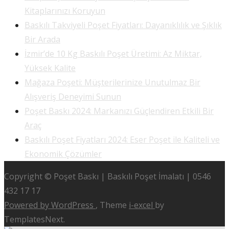
Kitaplarınızı Koruyun
Baskılı Takviyeli Poşet Fiyatları: Dayanıklılık ve Şıklık
Bir Arada
İzmir’de 10 Kg Baskılı Poşet Üretimi: Az Miktar,
Yüksek Kalite
Mağaza Poşeti: Müşterilerinize Unutulmaz Bir
Alışveriş Deneyimi Sunun
Poşet Baskı 2024: Markanızı Güçlendiren Etkili Bir
Araç
Baskılı Poşet Fiyatları 2024: Eser Poşet ile Kaliteli ve
Ekonomik Çözümler
Copyright © Poşet Baskı | Baskılı Poşet İmalatı | 0546
432 17 17
Powered by WordPress
, Theme
i-excel
by
TemplatesNext.