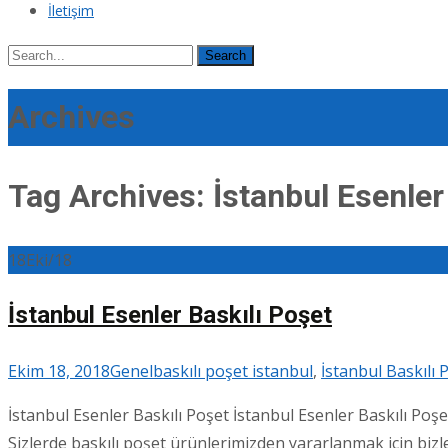
İletişim
Search
for:
Archives
Tag Archives: İstanbul Esenler
18
Eki/18
İstanbul Esenler Baskılı Poşet
Ekim 18, 2018
Genel
baskılı poşet istanbul
,
İstanbul Baskılı
İstanbul Esenler Baskılı Poşet İstanbul Esenler Baskılı Poşe
Sizlerde baskılı poşet ürünlerimizden yararlanmak için bizler