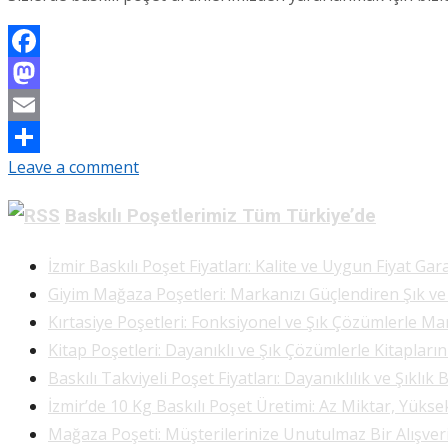
Facebook
Mastodon
Email
Leave a comment
Share
Baskılı Poşetlerimiz Tüm Türkiye’de
İzmir Baskılı Poşet Fiyatları: Kalite ve Uygun Fiyat Gara
Giyim Mağaza Poşetleri: Markanızı Güçlendiren Şık v
Kırtasiye Poşetleri: Fonksiyonel ve Şık Çözümlerle Ma
Kitap Poşetleri: Dayanıklı ve Şık Çözümlerle Kitapları
Baskılı Takviyeli Poşet Fiyatları: Dayanıklılık ve Şıklık 
İzmir’de 10 Kg Baskılı Poşet Üretimi: Az Miktar, Yükse
Mağaza Poşeti: Müşterilerinize Unutulmaz Bir Alışve