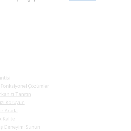
ntisi
e Fonksiyonel Çözümler
rkanızı Tanıtın
nızı Koruyun
Bir Arada
k Kalite
riş Deneyimi Sunun