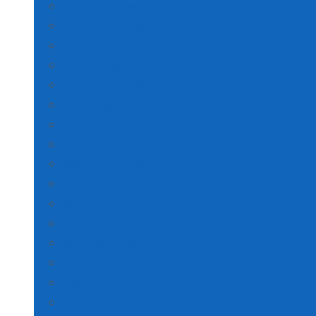
Kastamonu Poşet Baskı
Kayseri Poşet Baskı
Kırklareli Poşet Baskı
Kırşehir Poşet Baskı
Kocaeli Poşet Baskı
Konya Poşet Baskı
Kütahya Poşet Baskı
Malatya Poşet Baskı
Manisa Poşet Baskı
Kahramanmaraş Poşet Baskı
Mardin Poşet Baskı
Muğla Poşet Baskı
Muş Poşet Baskı
Nevşehir Poşet Baskı
Niğde Poşet Baskı
Ordu Poşet Baskı