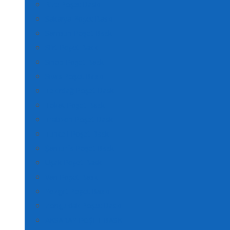
Rize Poşet Baskı
Sakarya Poşet Baskı
Samsun Poşet Baskı
Siirt Poşet Baskı
Sinop Poşet Baskı
Sivas Poşet Baskı
Tekirdağ Poşet Baskı
Tokat Poşet Baskı
Trabzon Poşet Baskı
Tunceli Poşet Baskı
Şanlıurfa Poşet Baskı
Uşak Poşet Baskı
Van Poşet Baskı
Yozgat Poşet Baskı
Zonguldak Poşet Baskı
AKSARAY POŞET BASKI