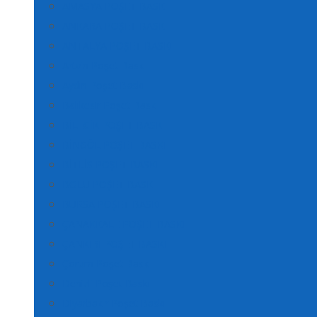
AMASYA POŞET BASKI
ANKARA POŞET BASKI
ANTALYA POŞET BASKI
Artvin Poşet Baskı
Aydın Poşet Baskı
Balıkesir Poşet Baskı
BİLECİK POŞET BASKI
BİNGÖL POŞET BASKI
BİTLİS POŞET BASKI
BOLU POŞET BASKI
BURSA POŞET BASKI
ÇANAKKALE POŞET BASKI
ÇANKIRI POŞET BASKI
Çorum Poşet Baskı
Denizli Poşet Baskı
Diyarbakır Poşet Baskı