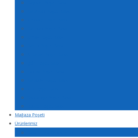
Bayburt Poşet Baskı
Karaman Poşet Baskı
Kırıkkale Poşet Baskı
Batman Poşet Baskı
Şırnak Poşet Baskı
Bartın Poşet Baskı
Ardahan Poşet Baskı
Iğdır Poşet Baskı
Yalova Poşet Baskı
Karabük Poşet Baskı
Kilis Poşet Baskı
Osmaniye Poşet Baskı
Düzce Poşet Baskı
Mağaza Poşeti
Ürünlerimiz
Baskılı Tela Örneklerimiz