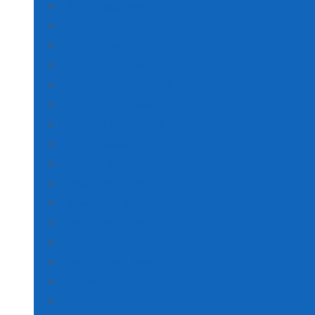
Edirne Poşet Baskı
Elazığ Poşet Baskı
Erzincan Poşet Baskı
Erzurum Poşet Baskı
Gümüşhane Poşet Baskı
Giresun Poşet Baskı
Gaziantep Poşet Baskı
FLEKSO BASKI
Eskişehir Poşet Baskı
Hakkari Poşet Baskı
Hatay Poşet Baskı
Isparta Poşet Baskı
Mersin Poşet Baskı
İstanbul Poşet Baskı
İzmir’de Poşet Baskı
Kars Poşet Baskı