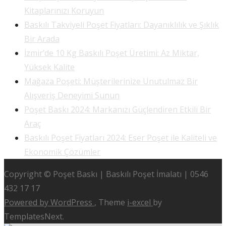
Kitaplarınızı Koruyun
Baskılı Takviyeli Poşet Fiyatları: Dayanıklılık ve Şıklık
Bir Arada
İzmir’de 10 Kg Baskılı Poşet Üretimi: Az Miktar,
Yüksek Kalite
Mağaza Poşeti: Müşterilerinize Unutulmaz Bir
Alışveriş Deneyimi Sunun
Poşet Baskı 2024: Markanızı Güçlendiren Etkili Bir
Araç
Baskılı Poşet Fiyatları 2024: Eser Poşet ile Kaliteli ve
Ekonomik Çözümler
Copyright © Poşet Baskı | Baskılı Poşet İmalatı | 0546
432 17 17
Powered by WordPress
, Theme
i-excel
by
TemplatesNext.