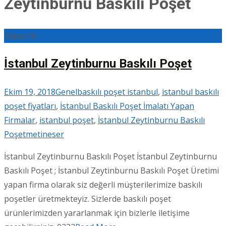
Zeytinburnu Baskılı Poşet
19
Eki/18
İstanbul Zeytinburnu Baskılı Poşet
Ekim 19, 2018
Genel
baskılı poşet istanbul
,
istanbul baskılı
poşet fiyatları
,
İstanbul Baskılı Poşet İmalatı Yapan
Firmalar
,
istanbul poşet
,
İstanbul Zeytinburnu Baskılı
Poşet
metineser
İstanbul Zeytinburnu Baskılı Poşet İstanbul Zeytinburnu
Baskılı Poşet ; İstanbul Zeytinburnu Baskılı Poşet Üretimi
yapan firma olarak siz değerli müşterilerimize baskılı
poşetler üretmekteyiz. Sizlerde baskılı poşet
ürünlerimizden yararlanmak için bizlerle iletişime