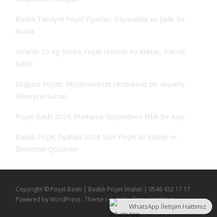
Baskılı Takviyeli Poşet Fiyatları: Dayanıklılık ve Şıklık Bir
Arada
İzmir’de 10 Kg Baskılı Poşet Üretimi: Az Miktar, Yüksek
Kalite
Mağaza Poşeti: Müşterilerinize Unutulmaz Bir Alışveriş
Deneyimi Sunun
Poşet Baskı 2024: Markanızı Güçlendiren Etkili Bir Araç
Baskılı Poşet Fiyatları 2024: Eser Poşet ile Kaliteli ve
Ekonomik Çözümler
Copyright © Poşet Baskı | Baskılı Poşet İmalatı | 0546 432 17 17
Powered by WordPress
, Theme
i-excel
by TemplatesNext.
WhatsApp İletişim Hattımız