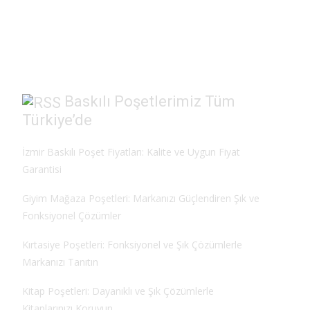
e
to
ai
ar
b
d
l
e
o
o
o
n
k
Baskılı Poşetlerimiz Tüm
Türkiye’de
İzmir Baskılı Poşet Fiyatları: Kalite ve Uygun Fiyat
Garantisi
Giyim Mağaza Poşetleri: Markanızı Güçlendiren Şık ve
Fonksiyonel Çözümler
Kırtasiye Poşetleri: Fonksiyonel ve Şık Çözümlerle
Markanızı Tanıtın
Kitap Poşetleri: Dayanıklı ve Şık Çözümlerle
Kitaplarınızı Koruyun