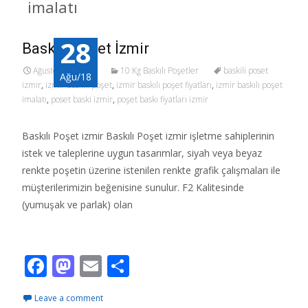
imalatı
28
Baskılı Poşet İzmir
Ağustos 28, 2018
10 Kg Baskılı Poşetler
baskili poset
Ağu/18
izmir
,
izmir baskılı poşet
,
izmir baskılı poşet fiyatları
,
izmir baskılı poşet
imalatı
,
poset baski izmir
,
poşet baskı fiyatları izmir
Baskılı Poşet izmir Baskılı Poşet izmir işletme sahiplerinin
istek ve taleplerine uygun tasarımlar, siyah veya beyaz
renkte poşetin üzerine istenilen renkte grafik çalışmaları ile
müşterilerimizin beğenisine sunulur. F2 Kalitesinde
(yumuşak ve parlak) olan
Read More…
F
M
E
S
ac
as
m
h
Leave a comment