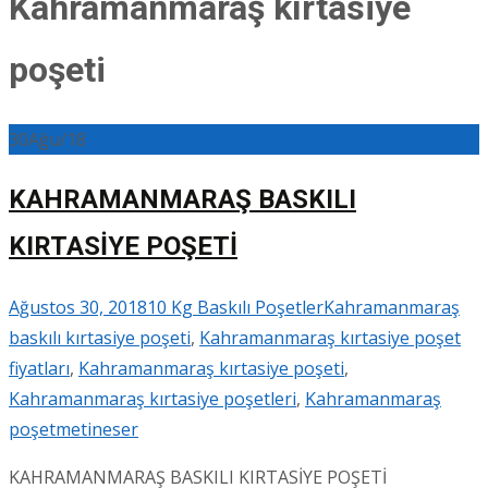
Kahramanmaraş kırtasiye
poşeti
30
Ağu/18
KAHRAMANMARAŞ BASKILI
KIRTASİYE POŞETİ
Ağustos 30, 2018
10 Kg Baskılı Poşetler
Kahramanmaraş
baskılı kırtasiye poşeti
,
Kahramanmaraş kırtasiye poşet
fiyatları
,
Kahramanmaraş kırtasiye poşeti
,
Kahramanmaraş kırtasiye poşetleri
,
Kahramanmaraş
poşet
metineser
KAHRAMANMARAŞ BASKILI KIRTASİYE POŞETİ