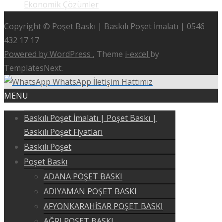
Ekonomik Çözümler
Copyright © Poşet Baskı | Baskılı Poşet İmalatı | 0546
432 17 17
Powered by WordPress
, Theme
i-excel
by
TemplatesNext.
WhatsApp İletişim Hattımız
MENU
Baskılı Poşet İmalatı | Poşet Baskı |
Baskılı Poşet Fiyatları
Baskılı Poşet
Poşet Baskı
ADANA POŞET BASKI
ADIYAMAN POŞET BASKI
AFYONKARAHİSAR POŞET BASKI
AĞRI POŞET BASKI