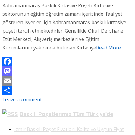
Kahramanmaraş Baskılı Kırtasiye Poşeti Kırtasiye
sektörünün eğitim öğretim zamanı içerisinde, faaliyet
gösteren işyerleri için Kahramanmaraş baskılı kırtasiye
poşeti tercih etmektedirler. Genellikle Okul, Dershane,
Etüt Merkezi, Alışveriş merkezleri ve Eğitim
Kurumlarının yakınında bulunan Kırtasiye
Read More…
Facebook
Mastodon
Email
Leave a comment
Share
Baskılı Poşetlerimiz Tüm Türkiye’de
İzmir Baskılı Poşet Fiyatları: Kalite ve Uygun Fiyat