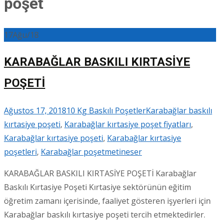
poşet
17
Ağu/18
KARABAĞLAR BASKILI KIRTASİYE
POŞETİ
Ağustos 17, 2018
10 Kg Baskılı Poşetler
Karabağlar baskılı
kırtasiye poşeti
,
Karabağlar kırtasiye poşet fiyatları
,
Karabağlar kırtasiye poşeti
,
Karabağlar kırtasiye
poşetleri
,
Karabağlar poşet
metineser
KARABAĞLAR BASKILI KIRTASİYE POŞETİ Karabağlar
Baskılı Kırtasiye Poşeti Kırtasiye sektörünün eğitim
öğretim zamanı içerisinde, faaliyet gösteren işyerleri için
Karabağlar baskılı kırtasiye poşeti tercih etmektedirler.