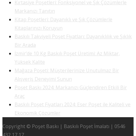
Kırtasiye Poşetleri: Fonksiyonel ve Şık Çözümlerle
Markanızı Tanıtın
Kitap Poşetleri: Dayanıklı ve Şık Çözümlerle
Kitaplarınızı Koruyun
Baskılı Takviyeli Poşet Fiyatları: Dayanıklılık ve Şıklık
Bir Arada
İzmir’de 10 Kg Baskılı Poşet Üretimi: Az Miktar,
Yüksek Kalite
Mağaza Poşeti: Müşterilerinize Unutulmaz Bir
Alışveriş Deneyimi Sunun
Poşet Baskı 2024: Markanızı Güçlendiren Etkili Bir
Araç
Baskılı Poşet Fiyatları 2024: Eser Poşet ile Kaliteli ve
Ekonomik Çözümler
Copyright © Poşet Baskı | Baskılı Poşet İmalatı | 0546
432 17 17