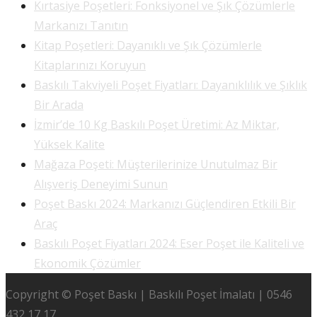
Kırtasiye Poşetleri: Fonksiyonel ve Şık Çözümlerle
Markanızı Tanıtın
Kitap Poşetleri: Dayanıklı ve Şık Çözümlerle
Kitaplarınızı Koruyun
Baskılı Takviyeli Poşet Fiyatları: Dayanıklılık ve Şıklık
Bir Arada
İzmir’de 10 Kg Baskılı Poşet Üretimi: Az Miktar,
Yüksek Kalite
Mağaza Poşeti: Müşterilerinize Unutulmaz Bir
Alışveriş Deneyimi Sunun
Poşet Baskı 2024: Markanızı Güçlendiren Etkili Bir
Araç
Baskılı Poşet Fiyatları 2024: Eser Poşet ile Kaliteli ve
Ekonomik Çözümler
Copyright © Poşet Baskı | Baskılı Poşet İmalatı | 0546
432 17 17