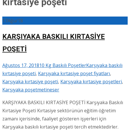
kırtasiye poşeti
17
Ağu/18
KARŞIYAKA BASKILI KIRTASİYE
POŞETİ
Ağustos 17, 2018
10 Kg Baskılı Poşetler
Karşıyaka baskılı
kırtasiye poşeti
,
Karşıyaka kırtasiye poşet fiyatları
,
Karşıyaka kırtasiye poşeti
,
Karşıyaka kırtasiye poşetleri
,
Karşıyaka poşet
metineser
KARŞIYAKA BASKILI KIRTASİYE POŞETİ Karşıyaka Baskılı
Kırtasiye Poşeti Kırtasiye sektörünün eğitim öğretim
zamanı içerisinde, faaliyet gösteren işyerleri için
Karşıyaka baskılı kırtasiye poşeti tercih etmektedirler.