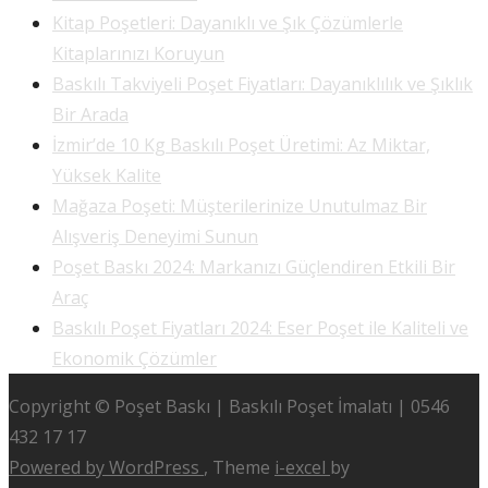
Kitap Poşetleri: Dayanıklı ve Şık Çözümlerle
Kitaplarınızı Koruyun
Baskılı Takviyeli Poşet Fiyatları: Dayanıklılık ve Şıklık
Bir Arada
İzmir’de 10 Kg Baskılı Poşet Üretimi: Az Miktar,
Yüksek Kalite
Mağaza Poşeti: Müşterilerinize Unutulmaz Bir
Alışveriş Deneyimi Sunun
Poşet Baskı 2024: Markanızı Güçlendiren Etkili Bir
Araç
Baskılı Poşet Fiyatları 2024: Eser Poşet ile Kaliteli ve
Ekonomik Çözümler
Copyright © Poşet Baskı | Baskılı Poşet İmalatı | 0546
432 17 17
Powered by WordPress
, Theme
i-excel
by