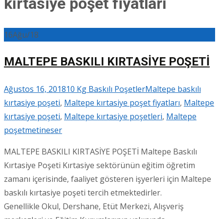
kırtasiye poşet fiyatları
16
Ağu/18
MALTEPE BASKILI KIRTASİYE POŞETİ
Ağustos 16, 2018
10 Kg Baskılı Poşetler
Maltepe baskılı
kırtasiye poşeti
,
Maltepe kırtasiye poşet fiyatları
,
Maltepe
kırtasiye poşeti
,
Maltepe kırtasiye poşetleri
,
Maltepe
poşet
metineser
MALTEPE BASKILI KIRTASİYE POŞETİ Maltepe Baskılı
Kırtasiye Poşeti Kırtasiye sektörünün eğitim öğretim
zamanı içerisinde, faaliyet gösteren işyerleri için Maltepe
baskılı kırtasiye poşeti tercih etmektedirler.
Genellikle Okul, Dershane, Etüt Merkezi, Alışveriş