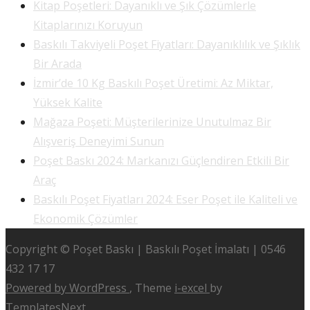
Kitap Poşetleri: Dayanıklı ve Şık Çözümlerle
Kitaplarınızı Koruyun
Baskılı Takviyeli Poşet Fiyatları: Dayanıklılık ve Şıklık
Bir Arada
İzmir’de 10 Kg Baskılı Poşet Üretimi: Az Miktar,
Yüksek Kalite
Mağaza Poşeti: Müşterilerinize Unutulmaz Bir
Alışveriş Deneyimi Sunun
Poşet Baskı 2024: Markanızı Güçlendiren Etkili Bir
Araç
Baskılı Poşet Fiyatları 2024: Eser Poşet ile Kaliteli ve
Ekonomik Çözümler
Copyright © Poşet Baskı | Baskılı Poşet İmalatı | 0546
432 17 17
Powered by WordPress
, Theme
i-excel
by
TemplatesNext.