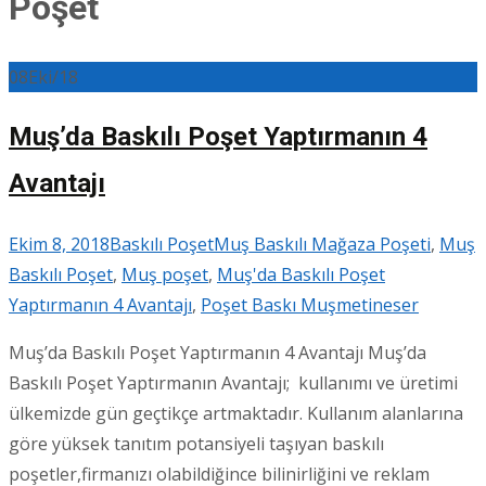
Poşet
08
Eki/18
Muş’da Baskılı Poşet Yaptırmanın 4
Avantajı
Ekim 8, 2018
Baskılı Poşet
Muş Baskılı Mağaza Poşeti
,
Muş
Baskılı Poşet
,
Muş poşet
,
Muş'da Baskılı Poşet
Yaptırmanın 4 Avantajı
,
Poşet Baskı Muş
metineser
Muş’da Baskılı Poşet Yaptırmanın 4 Avantajı Muş’da
Baskılı Poşet Yaptırmanın Avantajı; kullanımı ve üretimi
ülkemizde gün geçtikçe artmaktadır. Kullanım alanlarına
göre yüksek tanıtım potansiyeli taşıyan baskılı
poşetler,firmanızı olabildiğince bilinirliğini ve reklam