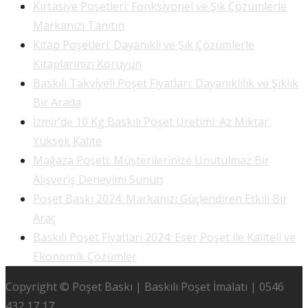
Kırtasiye Poşetleri: Fonksiyonel ve Şık Çözümlerle
Markanızı Tanıtın
Kitap Poşetleri: Dayanıklı ve Şık Çözümlerle
Kitaplarınızı Koruyun
Baskılı Takviyeli Poşet Fiyatları: Dayanıklılık ve Şıklık
Bir Arada
İzmir’de 10 Kg Baskılı Poşet Üretimi: Az Miktar,
Yüksek Kalite
Mağaza Poşeti: Müşterilerinize Unutulmaz Bir
Alışveriş Deneyimi Sunun
Poşet Baskı 2024: Markanızı Güçlendiren Etkili Bir
Araç
Baskılı Poşet Fiyatları 2024: Eser Poşet ile Kaliteli ve
Ekonomik Çözümler
Copyright © Poşet Baskı | Baskılı Poşet İmalatı | 0546
432 17 17