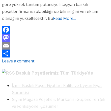
göre yüksek tanıtım potansiyeli taşıyan baskılı
poşetler,firmanızı olabildiğince bilinirliğini ve reklam
olanağını yükseltecektir. Bu
Read More…
Facebook
Mastodon
Email
Leave a comment
Share
Baskılı Poşetlerimiz Tüm Türkiye’de
İzmir Baskılı Poşet Fiyatları: Kalite ve Uygun Fiyat
Garantisi
Giyim Mağaza Poşetleri: Markanızı Güçlendiren Şık
ve Fonksiyonel Çözümler