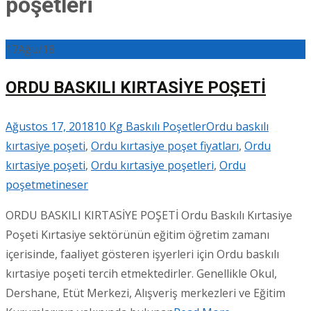
poşetleri
17
Ağu/18
ORDU BASKILI KIRTASİYE POŞETİ
Ağustos 17, 2018
10 Kg Baskılı Poşetler
Ordu baskılı
kırtasiye poşeti
,
Ordu kırtasiye poşet fiyatları
,
Ordu
kırtasiye poşeti
,
Ordu kırtasiye poşetleri
,
Ordu
poşet
metineser
ORDU BASKILI KIRTASİYE POŞETİ Ordu Baskılı Kırtasiye
Poşeti Kırtasiye sektörünün eğitim öğretim zamanı
içerisinde, faaliyet gösteren işyerleri için Ordu baskılı
kırtasiye poşeti tercih etmektedirler. Genellikle Okul,
Dershane, Etüt Merkezi, Alışveriş merkezleri ve Eğitim