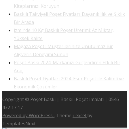
Kitaplarınızı Koruyun
Baskılı Takviyeli Poşet Fiyatları: Dayanıklılık ve Şıklık
Bir Arada
İzmir’de 10 Kg Baskılı Poşet Üretimi: Az Miktar,
Yüksek Kalite
Mağaza Poşeti: Müşterilerinize Unutulmaz Bir
Alışveriş Deneyimi Sunun
Poşet Baskı 2024: Markanızı Güçlendiren Etkili Bir
Araç
Baskılı Poşet Fiyatları 2024: Eser Poşet ile Kaliteli ve
Ekonomik Çözümler
Copyright © Poşet Baskı | Baskılı Poşet İmalatı | 0546
432 17 17
Powered by WordPress
, Theme
i-excel
by
TemplatesNext.