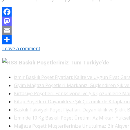
Facebook
Mastodon
Email
Leave a comment
Share
Baskılı Poşetlerimiz Tüm Türkiye’de
İzmir Baskılı Poşet Fiyatları: Kalite ve Uygun Fiyat Gara
Giyim Mağaza Poşetleri: Markanızı Güçlendiren Şık v
Kırtasiye Poşetleri: Fonksiyonel ve Şık Çözümlerle Ma
Kitap Poşetleri: Dayanıklı ve Şık Çözümlerle Kitapları
Baskılı Takviyeli Poşet Fiyatları: Dayanıklılık ve Şıklık 
İzmir’de 10 Kg Baskılı Poşet Üretimi: Az Miktar, Yükse
Mağaza Poşeti: Müşterilerinize Unutulmaz Bir Alışve