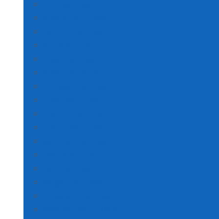
Rize Poşet Baskı
Sakarya Poşet Baskı
Samsun Poşet Baskı
Siirt Poşet Baskı
Sinop Poşet Baskı
Sivas Poşet Baskı
Tekirdağ Poşet Baskı
Tokat Poşet Baskı
Trabzon Poşet Baskı
Tunceli Poşet Baskı
Şanlıurfa Poşet Baskı
Uşak Poşet Baskı
Van Poşet Baskı
Yozgat Poşet Baskı
Zonguldak Poşet Baskı
AKSARAY POŞET BASKI