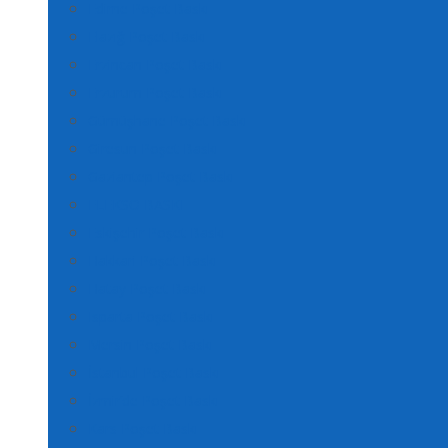
Edirne Poşet Baskı
Elazığ Poşet Baskı
Erzincan Poşet Baskı
Erzurum Poşet Baskı
Gümüşhane Poşet Baskı
Giresun Poşet Baskı
Gaziantep Poşet Baskı
FLEKSO BASKI
Eskişehir Poşet Baskı
Hakkari Poşet Baskı
Hatay Poşet Baskı
Isparta Poşet Baskı
Mersin Poşet Baskı
İstanbul Poşet Baskı
İzmir’de Poşet Baskı
Kars Poşet Baskı