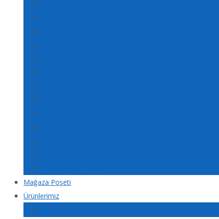
Bayburt Poşet Baskı
Karaman Poşet Baskı
Kırıkkale Poşet Baskı
Batman Poşet Baskı
Şırnak Poşet Baskı
Bartın Poşet Baskı
Ardahan Poşet Baskı
Iğdır Poşet Baskı
Yalova Poşet Baskı
Karabük Poşet Baskı
Kilis Poşet Baskı
Osmaniye Poşet Baskı
Düzce Poşet Baskı
Mağaza Poşeti
Ürünlerimiz
Baskılı Tela Örneklerimiz