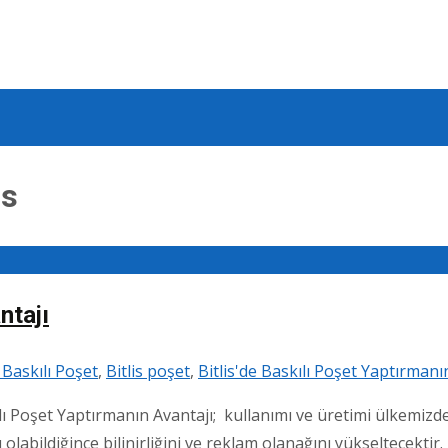
is
ntajı
s Baskılı Poşet
,
Bitlis poşet
,
Bitlis'de Baskılı Poşet Yaptırmanı
kılı Poşet Yaptırmanın Avantajı; kullanımı ve üretimi ülkemiz
olabildiğince bilinirliğini ve reklam olanağını yükseltecektir.