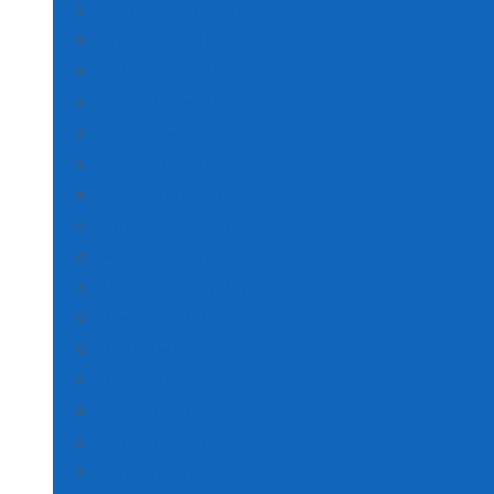
Kastamonu Poşet Baskı
Kayseri Poşet Baskı
Kırklareli Poşet Baskı
Kırşehir Poşet Baskı
Kocaeli Poşet Baskı
Konya Poşet Baskı
Kütahya Poşet Baskı
Malatya Poşet Baskı
Manisa Poşet Baskı
Kahramanmaraş Poşet Baskı
Mardin Poşet Baskı
Muğla Poşet Baskı
Muş Poşet Baskı
Nevşehir Poşet Baskı
Niğde Poşet Baskı
Ordu Poşet Baskı