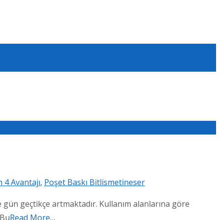
n 4 Avantajı
,
Poşet Baskı Bitlis
metineser
de gün geçtikçe artmaktadır. Kullanım alanlarına göre
 Bu
Read More…