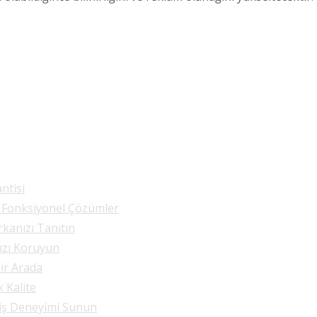
ntisi
e Fonksiyonel Çözümler
rkanızı Tanıtın
nızı Koruyun
Bir Arada
k Kalite
riş Deneyimi Sunun