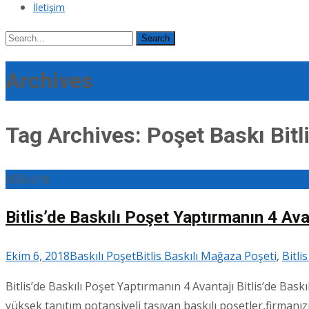
İletişim
Search
for:
Archives
Tag Archives: Poşet Baskı Bitl
06
Eki/18
Bitlis’de Baskılı Poşet Yaptırmanın 4 Ava
Ekim 6, 2018
Baskılı Poşet
Bitlis Baskılı Mağaza Poşeti
,
Bitli
Bitlis’de Baskılı Poşet Yaptırmanın 4 Avantajı Bitlis’de Bas
yüksek tanıtım potansiyeli taşıyan baskılı poşetler,firmanızı 