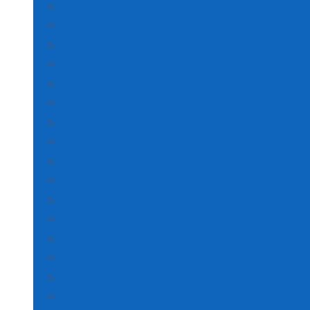
AMASYA POŞET BASKI
ANKARA POŞET BASKI
ANTALYA POŞET BASKI
Artvin Poşet Baskı
Aydın Poşet Baskı
Balıkesir Poşet Baskı
BİLECİK POŞET BASKI
BİNGÖL POŞET BASKI
BİTLİS POŞET BASKI
BOLU POŞET BASKI
BURSA POŞET BASKI
ÇANAKKALE POŞET BASKI
ÇANKIRI POŞET BASKI
Çorum Poşet Baskı
Denizli Poşet Baskı
Diyarbakır Poşet Baskı