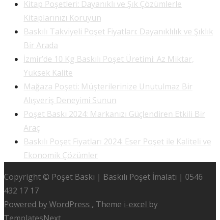
Kitap Poşetleri: Dayanıklı ve Şık Çözümlerle
Kitaplarınızı Koruyun
Baskılı Takviyeli Poşet Fiyatları: Dayanıklılık ve Şıklık
Bir Arada
İzmir’de 10 Kg Baskılı Poşet Üretimi: Az Miktar,
Yüksek Kalite
Mağaza Poşeti: Müşterilerinize Unutulmaz Bir
Alışveriş Deneyimi Sunun
Poşet Baskı 2024: Markanızı Güçlendiren Etkili Bir
Araç
Baskılı Poşet Fiyatları 2024: Eser Poşet ile Kaliteli ve
Ekonomik Çözümler
Copyright © Poşet Baskı | Baskılı Poşet İmalatı | 0546
432 17 17
Powered by WordPress
, Theme
i-excel
by
TemplatesNext.