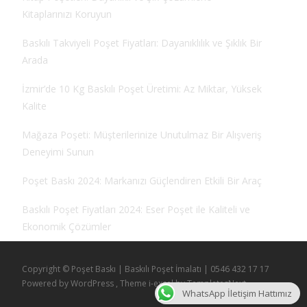
Kitaplarınızı Koruyun
Baskılı Takviyeli Poşet Fiyatları: Dayanıklılık ve Şıklık Bir
Arada
İzmir’de 10 Kg Baskılı Poşet Üretimi: Az Miktar, Yüksek
Kalite
Mağaza Poşeti: Müşterilerinize Unutulmaz Bir Alışveriş
Deneyimi Sunun
Poşet Baskı 2024: Markanızı Güçlendiren Etkili Bir Araç
Baskılı Poşet Fiyatları 2024: Eser Poşet ile Kaliteli ve
Ekonomik Çözümler
Copyright © Poşet Baskı | Baskılı Poşet İmalatı | 0546 432 17 17
Powered by WordPress
, Theme
i-excel
by TemplatesNext.
WhatsApp İletişim Hattımız