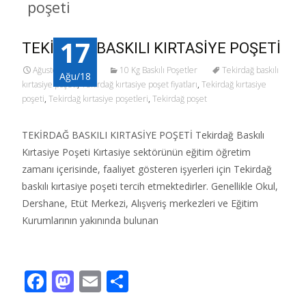
poşeti
17
TEKİRDAĞ BASKILI KIRTASİYE POŞETİ
Ağustos 17, 2018
10 Kg Baskılı Poşetler
Tekirdağ baskılı
Ağu/18
kırtasiye poşeti
,
Tekirdağ kırtasiye poşet fiyatları
,
Tekirdağ kırtasiye
poşeti
,
Tekirdağ kırtasiye poşetleri
,
Tekirdağ poşet
TEKİRDAĞ BASKILI KIRTASİYE POŞETİ Tekirdağ Baskılı
Kırtasiye Poşeti Kırtasiye sektörünün eğitim öğretim
zamanı içerisinde, faaliyet gösteren işyerleri için Tekirdağ
baskılı kırtasiye poşeti tercih etmektedirler. Genellikle Okul,
Dershane, Etüt Merkezi, Alışveriş merkezleri ve Eğitim
Kurumlarının yakınında bulunan
Read More…
F
M
E
S
ac
as
m
h