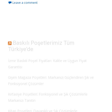
Leave a comment
e
to
ai
ar
b
d
l
e
o
o
o
n
k
Baskılı Poşetlerimiz Tüm
Türkiye’de
İzmir Baskılı Poşet Fiyatları: Kalite ve Uygun Fiyat
Garantisi
Giyim Mağaza Poşetleri: Markanızı Güçlendiren Şık ve
Fonksiyonel Çözümler
Kırtasiye Poşetleri: Fonksiyonel ve Şık Çözümlerle
Markanızı Tanıtın
Kitap Poşetleri: Dayanıklı ve Şık Çözümlerle