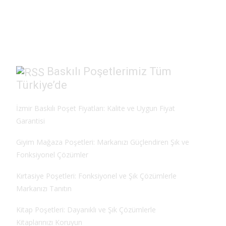
b
d
l
e
o
o
o
n
k
Baskılı Poşetlerimiz Tüm
Türkiye’de
İzmir Baskılı Poşet Fiyatları: Kalite ve Uygun Fiyat
Garantisi
Giyim Mağaza Poşetleri: Markanızı Güçlendiren Şık ve
Fonksiyonel Çözümler
Kırtasiye Poşetleri: Fonksiyonel ve Şık Çözümlerle
Markanızı Tanıtın
Kitap Poşetleri: Dayanıklı ve Şık Çözümlerle
Kitaplarınızı Koruyun