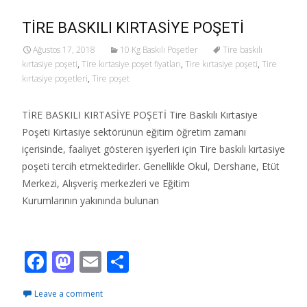
TİRE BASKILI KIRTASİYE POŞETİ
Ağustos 17, 2018
10 Kg Baskılı Poşetler
Tire baskılı
kırtasiye poşeti
,
Tire kırtasiye poşet fiyatları
,
Tire kırtasiye poşeti
,
Tire
kırtasiye poşetleri
,
Tire poşet
TİRE BASKILI KIRTASİYE POŞETİ Tire Baskılı Kırtasiye
Poşeti Kırtasiye sektörünün eğitim öğretim zamanı
içerisinde, faaliyet gösteren işyerleri için Tire baskılı kırtasiye
poşeti tercih etmektedirler. Genellikle Okul, Dershane, Etüt
Merkezi, Alışveriş merkezleri ve Eğitim
Kurumlarının yakınında bulunan
Read More…
F
M
E
S
ac
as
m
h
Leave a comment
e
to
ai
ar