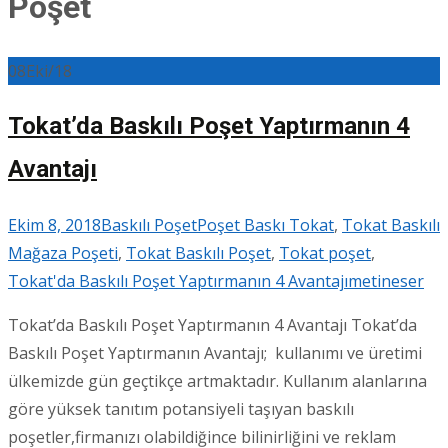
Poşet
08
Eki/18
Tokat’da Baskılı Poşet Yaptırmanın 4
Avantajı
Ekim 8, 2018
Baskılı Poşet
Poşet Baskı Tokat
,
Tokat Baskılı
Mağaza Poşeti
,
Tokat Baskılı Poşet
,
Tokat poşet
,
Tokat'da Baskılı Poşet Yaptırmanın 4 Avantajı
metineser
Tokat’da Baskılı Poşet Yaptırmanın 4 Avantajı Tokat’da
Baskılı Poşet Yaptırmanın Avantajı; kullanımı ve üretimi
ülkemizde gün geçtikçe artmaktadır. Kullanım alanlarına
göre yüksek tanıtım potansiyeli taşıyan baskılı
poşetler,firmanızı olabildiğince bilinirliğini ve reklam