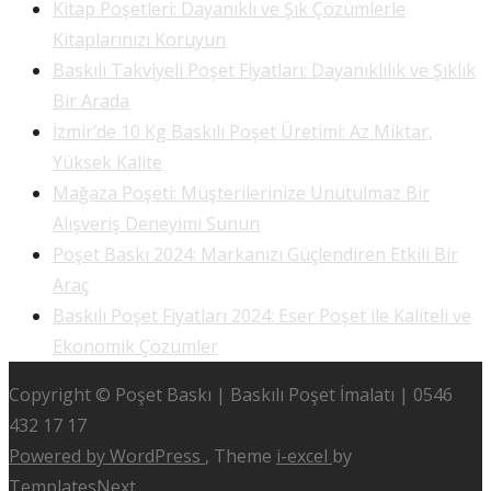
Kitap Poşetleri: Dayanıklı ve Şık Çözümlerle
Kitaplarınızı Koruyun
Baskılı Takviyeli Poşet Fiyatları: Dayanıklılık ve Şıklık
Bir Arada
İzmir’de 10 Kg Baskılı Poşet Üretimi: Az Miktar,
Yüksek Kalite
Mağaza Poşeti: Müşterilerinize Unutulmaz Bir
Alışveriş Deneyimi Sunun
Poşet Baskı 2024: Markanızı Güçlendiren Etkili Bir
Araç
Baskılı Poşet Fiyatları 2024: Eser Poşet ile Kaliteli ve
Ekonomik Çözümler
Copyright © Poşet Baskı | Baskılı Poşet İmalatı | 0546
432 17 17
Powered by WordPress
, Theme
i-excel
by
TemplatesNext.