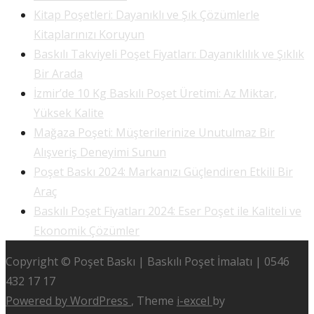
Kitap Poşetleri: Dayanıklı ve Şık Çözümlerle
Kitaplarınızı Koruyun
Baskılı Takviyeli Poşet Fiyatları: Dayanıklılık ve Şıklık
Bir Arada
İzmir’de 10 Kg Baskılı Poşet Üretimi: Az Miktar,
Yüksek Kalite
Mağaza Poşeti: Müşterilerinize Unutulmaz Bir
Alışveriş Deneyimi Sunun
Poşet Baskı 2024: Markanızı Güçlendiren Etkili Bir
Araç
Baskılı Poşet Fiyatları 2024: Eser Poşet ile Kaliteli ve
Ekonomik Çözümler
Copyright © Poşet Baskı | Baskılı Poşet İmalatı | 0546
432 17 17
Powered by WordPress
, Theme
i-excel
by