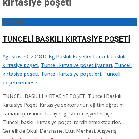
kırtasiye poşeti
30
Ağu/18
TUNCELİ BASKILI KIRTASİYE POŞETİ
Ağustos 30, 2018
10 Kg Baskılı Poşetler
Tunceli baskılı
kırtasiye poşeti
,
Tunceli kırtasiye poşet fiyatları
,
Tunceli
kırtasiye poşeti
,
Tunceli kırtasiye poşetleri
,
Tunceli
poşet
metineser
TUNCELİ BASKILI KIRTASİYE POŞETİ Tunceli Baskılı
Kırtasiye Poşeti Kırtasiye sektörünün eğitim öğretim
zamanı içerisinde, faaliyet gösteren işyerleri için
Tunceli baskılı kırtasiye poşeti tercih etmektedirler.
Genellikle Okul, Dershane, Etüt Merkezi, Alışveriş