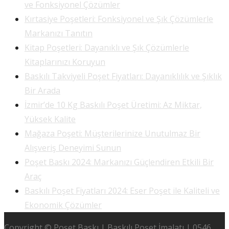
ve Fonksiyonel Çözümler
Kırtasiye Poşetleri: Fonksiyonel ve Şık Çözümlerle
Markanızı Tanıtın
Kitap Poşetleri: Dayanıklı ve Şık Çözümlerle
Kitaplarınızı Koruyun
Baskılı Takviyeli Poşet Fiyatları: Dayanıklılık ve Şıklık
Bir Arada
İzmir’de 10 Kg Baskılı Poşet Üretimi: Az Miktar,
Yüksek Kalite
Mağaza Poşeti: Müşterilerinize Unutulmaz Bir
Alışveriş Deneyimi Sunun
Poşet Baskı 2024: Markanızı Güçlendiren Etkili Bir
Araç
Baskılı Poşet Fiyatları 2024: Eser Poşet ile Kaliteli ve
Ekonomik Çözümler
Copyright © Poşet Baskı | Baskılı Poşet İmalatı | 0546