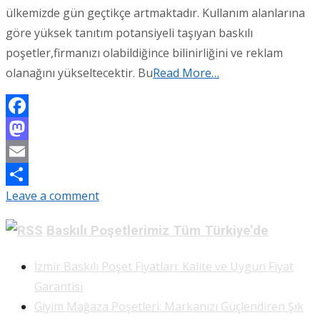
ülkemizde gün geçtikçe artmaktadır. Kullanım alanlarına
göre yüksek tanıtım potansiyeli taşıyan baskılı
poşetler,firmanızı olabildiğince bilinirliğini ve reklam
olanağını yükseltecektir. Bu
Read More…
Facebook
Mastodon
Email
Leave a comment
Share
Baskılı Poşetlerimiz Tüm Türkiye’de
İzmir Baskılı Poşet Fiyatları: Kalite ve Uygun Fiyat
Garantisi
Giyim Mağaza Poşetleri: Markanızı Güçlendiren Şık