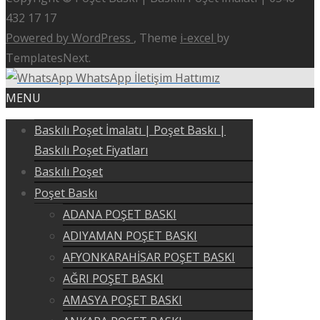
432 17 17
Powered by WordPress
, Theme
i-excel
by
TemplatesNext.
WhatsApp İletişim Hattımız
MENU
Baskılı Poşet İmalatı | Poşet Baskı |
Baskılı Poşet Fiyatları
Baskılı Poşet
Poşet Baskı
ADANA POŞET BASKI
ADIYAMAN POŞET BASKI
AFYONKARAHİSAR POŞET BASKI
AĞRI POŞET BASKI
AMASYA POŞET BASKI