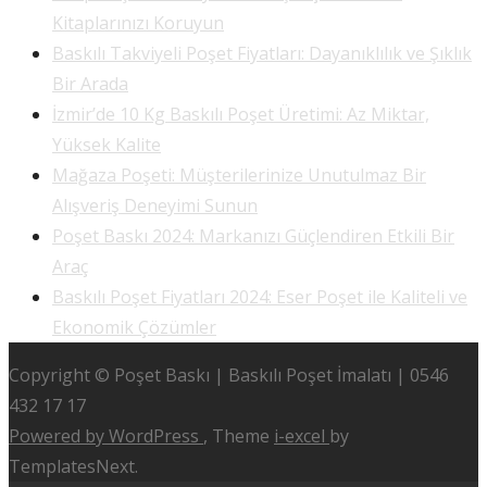
Kitaplarınızı Koruyun
Baskılı Takviyeli Poşet Fiyatları: Dayanıklılık ve Şıklık
Bir Arada
İzmir’de 10 Kg Baskılı Poşet Üretimi: Az Miktar,
Yüksek Kalite
Mağaza Poşeti: Müşterilerinize Unutulmaz Bir
Alışveriş Deneyimi Sunun
Poşet Baskı 2024: Markanızı Güçlendiren Etkili Bir
Araç
Baskılı Poşet Fiyatları 2024: Eser Poşet ile Kaliteli ve
Ekonomik Çözümler
Copyright © Poşet Baskı | Baskılı Poşet İmalatı | 0546
432 17 17
Powered by WordPress
, Theme
i-excel
by
TemplatesNext.