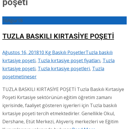
poşeti
16
Ağu/18
TUZLA BASKILI KIRTASİYE POŞETİ
Ağustos 16, 2018
10 Kg Baskılı Poşetler
Tuzla baskılı
kırtasiye poşeti
,
Tuzla kırtasiye poşet fiyatları
,
Tuzla
kırtasiye poşeti
,
Tuzla kırtasiye poşetleri
,
Tuzla
poşet
metineser
TUZLA BASKILI KIRTASİYE POŞETİ Tuzla Baskılı Kırtasiye
Poşeti Kırtasiye sektörünün eğitim öğretim zamanı
içerisinde, faaliyet gösteren işyerleri için Tuzla baskılı
kırtasiye poşeti tercih etmektedirler. Genellikle Okul,
Dershane, Etüt Merkezi, Alışveriş merkezleri ve Eğitim