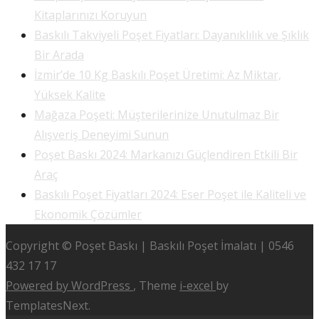
Kitaplarınızı Koruyun
Baskılı Takviyeli Poşet Fiyatları: Dayanıklılık ve Şıklık
Bir Arada
İzmir’de 10 Kg Baskılı Poşet Üretimi: Az Miktar,
Yüksek Kalite
Mağaza Poşeti: Müşterilerinize Unutulmaz Bir
Alışveriş Deneyimi Sunun
Poşet Baskı 2024: Markanızı Güçlendiren Etkili Bir
Araç
Baskılı Poşet Fiyatları 2024: Eser Poşet ile Kaliteli ve
Ekonomik Çözümler
Copyright © Poşet Baskı | Baskılı Poşet İmalatı | 0546
432 17 17
Powered by WordPress
, Theme
i-excel
by
TemplatesNext.