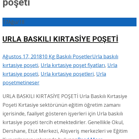
poşeti
17
Ağu/18
URLA BASKILI KIRTASİYE POŞETİ
Ağustos 17, 2018
10 Kg Baskılı Poşetler
Urla baskılı
kırtasiye poşeti
,
Urla kırtasiye poşet fiyatları
,
Urla
kırtasiye poşeti
,
Urla kırtasiye poşetleri
,
Urla
poşet
metineser
URLA BASKILI KIRTASİYE POŞETİ Urla Baskılı Kırtasiye
Poşeti Kırtasiye sektörünün eğitim öğretim zamanı
içerisinde, faaliyet gösteren işyerleri için Urla baskılı
kırtasiye poşeti tercih etmektedirler. Genellikle Okul,
Dershane, Etüt Merkezi, Alışveriş merkezleri ve Eğitim