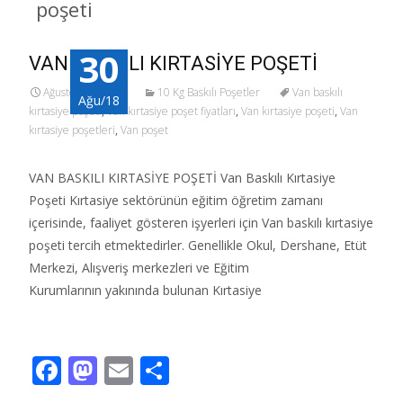
poşeti
30
VAN BASKILI KIRTASİYE POŞETİ
Ağustos 30, 2018
10 Kg Baskılı Poşetler
Van baskılı
Ağu/18
kırtasiye poşeti
,
Van kırtasiye poşet fiyatları
,
Van kırtasiye poşeti
,
Van
kırtasiye poşetleri
,
Van poşet
VAN BASKILI KIRTASİYE POŞETİ Van Baskılı Kırtasiye
Poşeti Kırtasiye sektörünün eğitim öğretim zamanı
içerisinde, faaliyet gösteren işyerleri için Van baskılı kırtasiye
poşeti tercih etmektedirler. Genellikle Okul, Dershane, Etüt
Merkezi, Alışveriş merkezleri ve Eğitim
Kurumlarının yakınında bulunan Kırtasiye
Read More…
F
M
E
S
ac
as
m
h