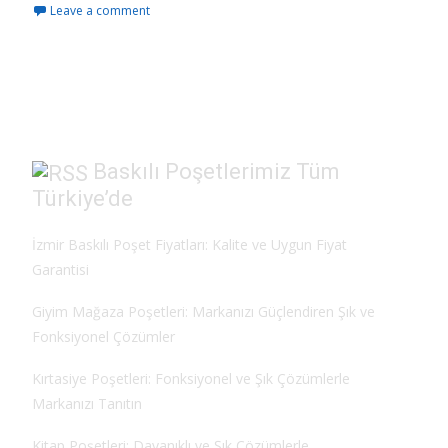
Leave a comment
e
to
ai
ar
b
d
l
e
o
o
o
n
k
Baskılı Poşetlerimiz Tüm
Türkiye’de
İzmir Baskılı Poşet Fiyatları: Kalite ve Uygun Fiyat
Garantisi
Giyim Mağaza Poşetleri: Markanızı Güçlendiren Şık ve
Fonksiyonel Çözümler
Kırtasiye Poşetleri: Fonksiyonel ve Şık Çözümlerle
Markanızı Tanıtın
Kitap Poşetleri: Dayanıklı ve Şık Çözümlerle