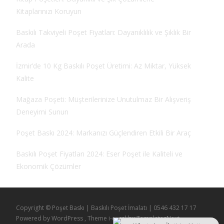
Kitaplarınızı Koruyun
Baskılı Takviyeli Poşet Fiyatları: Dayanıklılık ve Şıklık Bir
Arada
İzmir’de 10 Kg Baskılı Poşet Üretimi: Az Miktar, Yüksek
Kalite
Mağaza Poşeti: Müşterilerinize Unutulmaz Bir Alışveriş
Deneyimi Sunun
Poşet Baskı 2024: Markanızı Güçlendiren Etkili Bir Araç
Baskılı Poşet Fiyatları 2024: Eser Poşet ile Kaliteli ve
Ekonomik Çözümler
Copyright © Poşet Baskı | Baskılı Poşet İmalatı | 0546 432 17 17
Powered by WordPress
, Theme
i-excel
by TemplatesNext.