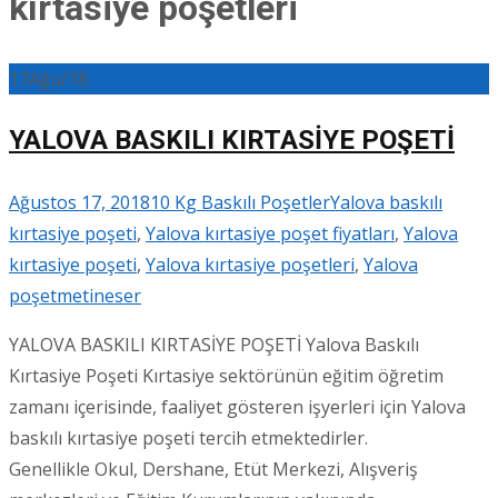
kırtasiye poşetleri
17
Ağu/18
YALOVA BASKILI KIRTASİYE POŞETİ
Ağustos 17, 2018
10 Kg Baskılı Poşetler
Yalova baskılı
kırtasiye poşeti
,
Yalova kırtasiye poşet fiyatları
,
Yalova
kırtasiye poşeti
,
Yalova kırtasiye poşetleri
,
Yalova
poşet
metineser
YALOVA BASKILI KIRTASİYE POŞETİ Yalova Baskılı
Kırtasiye Poşeti Kırtasiye sektörünün eğitim öğretim
zamanı içerisinde, faaliyet gösteren işyerleri için Yalova
baskılı kırtasiye poşeti tercih etmektedirler.
Genellikle Okul, Dershane, Etüt Merkezi, Alışveriş