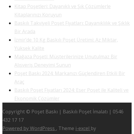
Kitap Poşetleri: Dayanıklı ve Şık Çözümlerle
Kitaplarınızı Koruyun
Baskılı Takviyeli Poşet Fiyatları: Dayanıklılık ve Şıklık
Bir Arada
İzmir’de 10 Kg Baskılı Poşet Üretimi: Az Miktar,
Yüksek Kalite
Mağaza Poşeti: Müşterilerinize Unutulmaz Bir
Alışveriş Deneyimi Sunun
Poşet Baskı 2024: Markanızı Güçlendiren Etkili Bir
Araç
Baskılı Poşet Fiyatları 2024: Eser Poşet ile Kaliteli ve
Ekonomik Çözümler
Copyright © Poşet Baskı | Baskılı Poşet İmalatı | 0546
432 17 17
Powered by WordPress
, Theme
i-excel
by