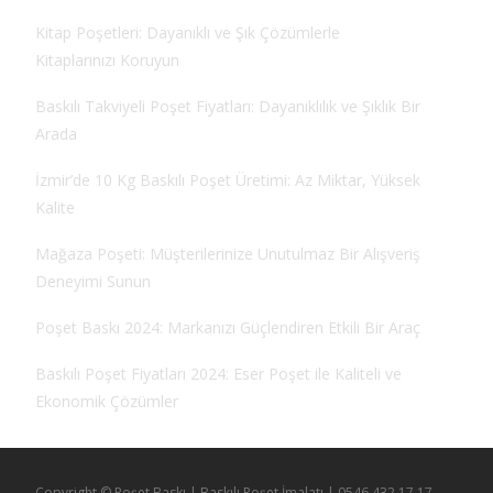
Kitap Poşetleri: Dayanıklı ve Şık Çözümlerle
Kitaplarınızı Koruyun
Baskılı Takviyeli Poşet Fiyatları: Dayanıklılık ve Şıklık Bir
Arada
İzmir’de 10 Kg Baskılı Poşet Üretimi: Az Miktar, Yüksek
Kalite
Mağaza Poşeti: Müşterilerinize Unutulmaz Bir Alışveriş
Deneyimi Sunun
Poşet Baskı 2024: Markanızı Güçlendiren Etkili Bir Araç
Baskılı Poşet Fiyatları 2024: Eser Poşet ile Kaliteli ve
Ekonomik Çözümler
Copyright © Poşet Baskı | Baskılı Poşet İmalatı | 0546 432 17 17