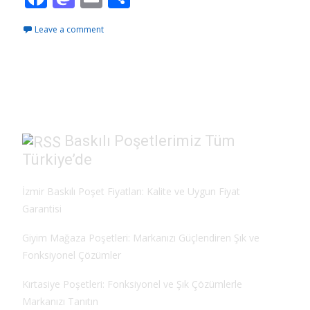
ac
as
m
h
Leave a comment
e
to
ai
ar
b
d
l
e
o
o
o
n
k
Baskılı Poşetlerimiz Tüm
Türkiye’de
İzmir Baskılı Poşet Fiyatları: Kalite ve Uygun Fiyat
Garantisi
Giyim Mağaza Poşetleri: Markanızı Güçlendiren Şık ve
Fonksiyonel Çözümler
Kırtasiye Poşetleri: Fonksiyonel ve Şık Çözümlerle
Markanızı Tanıtın