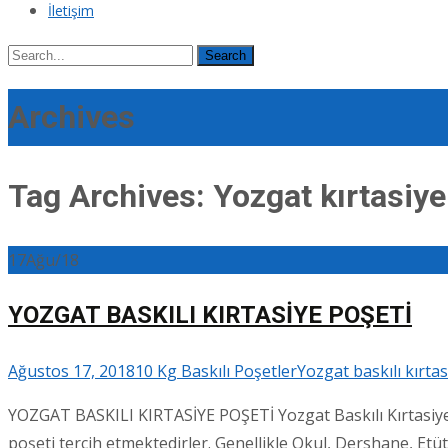
İletişim
Search
for:
Archives
Tag Archives: Yozgat kırtasiye
17
Ağu/18
YOZGAT BASKILI KIRTASİYE POŞETİ
Ağustos 17, 2018
10 Kg Baskılı Poşetler
Yozgat baskılı kırta
YOZGAT BASKILI KIRTASİYE POŞETİ Yozgat Baskılı Kırtasiye Po
poşeti tercih etmektedirler. Genellikle Okul, Dershane, Etü