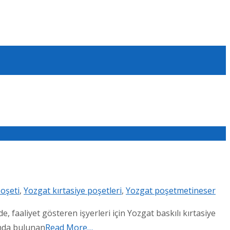
poşeti
,
Yozgat kırtasiye poşetleri
,
Yozgat poşet
metineser
faaliyet gösteren işyerleri için Yozgat baskılı kırtasiye
ında bulunan
Read More…