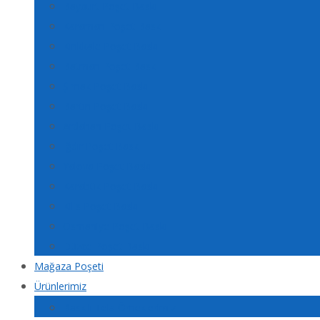
Bayburt Poşet Baskı
Karaman Poşet Baskı
Kırıkkale Poşet Baskı
Batman Poşet Baskı
Şırnak Poşet Baskı
Bartın Poşet Baskı
Ardahan Poşet Baskı
Iğdır Poşet Baskı
Yalova Poşet Baskı
Karabük Poşet Baskı
Kilis Poşet Baskı
Osmaniye Poşet Baskı
Düzce Poşet Baskı
Mağaza Poşeti
Ürünlerimiz
Baskılı Tela Örneklerimiz