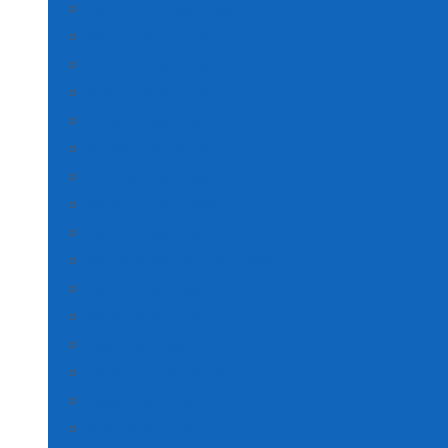
Kastamonu Poşet Baskı
Kayseri Poşet Baskı
Kırklareli Poşet Baskı
Kırşehir Poşet Baskı
Kocaeli Poşet Baskı
Konya Poşet Baskı
Kütahya Poşet Baskı
Malatya Poşet Baskı
Manisa Poşet Baskı
Kahramanmaraş Poşet Baskı
Mardin Poşet Baskı
Muğla Poşet Baskı
Muş Poşet Baskı
Nevşehir Poşet Baskı
Niğde Poşet Baskı
Ordu Poşet Baskı