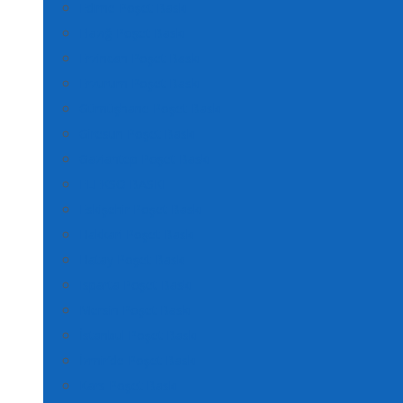
Edirne Poşet Baskı
Elazığ Poşet Baskı
Erzincan Poşet Baskı
Erzurum Poşet Baskı
Gümüşhane Poşet Baskı
Giresun Poşet Baskı
Gaziantep Poşet Baskı
FLEKSO BASKI
Eskişehir Poşet Baskı
Hakkari Poşet Baskı
Hatay Poşet Baskı
Isparta Poşet Baskı
Mersin Poşet Baskı
İstanbul Poşet Baskı
İzmir’de Poşet Baskı
Kars Poşet Baskı