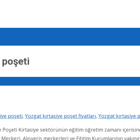
 poşeti
siye poşeti
,
Yozgat kırtasiye poşet fiyatları
,
Yozgat kırtasiye 
şeti Kırtasiye sektörünün eğitim öğretim zamanı içerisinde, 
t Merkezi, Alışveriş merkezleri ve Eğitim Kurumlarının yakın