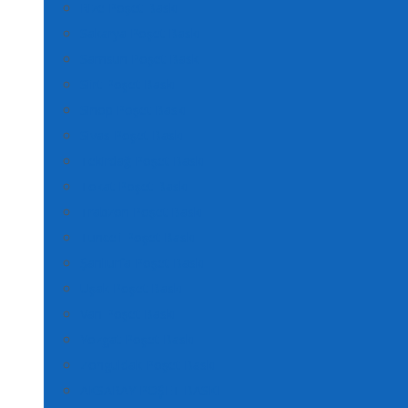
Rize Poşet Baskı
Sakarya Poşet Baskı
Samsun Poşet Baskı
Siirt Poşet Baskı
Sinop Poşet Baskı
Sivas Poşet Baskı
Tekirdağ Poşet Baskı
Tokat Poşet Baskı
Trabzon Poşet Baskı
Tunceli Poşet Baskı
Şanlıurfa Poşet Baskı
Uşak Poşet Baskı
Van Poşet Baskı
Yozgat Poşet Baskı
Zonguldak Poşet Baskı
AKSARAY POŞET BASKI