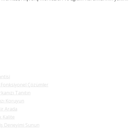
ntisi
e Fonksiyonel Çözümler
rkanızı Tanıtın
nızı Koruyun
Bir Arada
k Kalite
riş Deneyimi Sunun