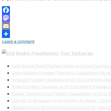
Facebook
Mastodon
Email
Leave a comment
Share
Baskılı Poşetlerimiz Tüm Türkiye’de
İzmir Baskılı Poşet Fiyatları: Kalite ve Uygun Fiyat Gara
Giyim Mağaza Poşetleri: Markanızı Güçlendiren Şık v
Kırtasiye Poşetleri: Fonksiyonel ve Şık Çözümlerle Ma
Kitap Poşetleri: Dayanıklı ve Şık Çözümlerle Kitapları
Baskılı Takviyeli Poşet Fiyatları: Dayanıklılık ve Şıklık 
İzmir’de 10 Kg Baskılı Poşet Üretimi: Az Miktar, Yükse
Mağaza Poşeti: Müşterilerinize Unutulmaz Bir Alışve