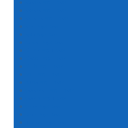
AMASYA POŞET BASKI
ANKARA POŞET BASKI
ANTALYA POŞET BASKI
Artvin Poşet Baskı
Aydın Poşet Baskı
Balıkesir Poşet Baskı
BİLECİK POŞET BASKI
BİNGÖL POŞET BASKI
BİTLİS POŞET BASKI
BOLU POŞET BASKI
BURSA POŞET BASKI
ÇANAKKALE POŞET BASKI
ÇANKIRI POŞET BASKI
Çorum Poşet Baskı
Denizli Poşet Baskı
Diyarbakır Poşet Baskı