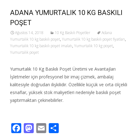
ADANA YUMURTALIK 10 KG BASKILI
POŞET
Ağustos 14, 2018
10 Kg Baskılı Poşetler
Adana
Yumurtalık 10 kg baskılı poşet
,
Yumurtalık 10 kg baskılı poşet fiyatları
,
Yumurtalık 10 kg baskılı poşet imalatı
,
Yumurtalık 10 kg poşet
,
Yumurtalık poşet
Yumurtalık 10 Kg Baskılı Poşet Üretimi ve Avantajları
İşletmeler için profesyonel bir imaj çizmek, ambalaj
kalitesiyle doğrudan ilişkilidir. Özellikle küçük ve orta ölçekli
esnaflar, yüksek stok maliyetleri nedeniyle baskılı poşet
yaptırmaktan çekinebilirler.
Read More…
F
M
E
S
ac
as
m
h