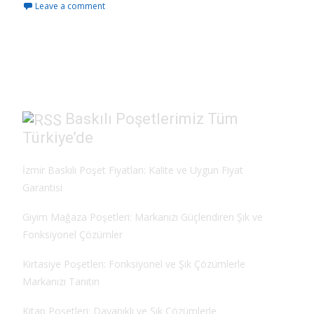
Leave a comment
e
to
ai
ar
b
d
l
e
o
o
o
n
k
Baskılı Poşetlerimiz Tüm
Türkiye’de
İzmir Baskılı Poşet Fiyatları: Kalite ve Uygun Fiyat
Garantisi
Giyim Mağaza Poşetleri: Markanızı Güçlendiren Şık ve
Fonksiyonel Çözümler
Kırtasiye Poşetleri: Fonksiyonel ve Şık Çözümlerle
Markanızı Tanıtın
Kitap Poşetleri: Dayanıklı ve Şık Çözümlerle