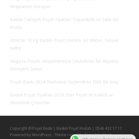
Kitaplarınızı Koruyun
Baskılı Takviyeli Poşet Fiyatları: Dayanıklılık ve Şıklık Bir
Arada
İzmir’de 10 Kg Baskılı Poşet Üretimi: Az Miktar, Yüksek
Kalite
Mağaza Poşeti: Müşterilerinize Unutulmaz Bir Alışveriş
Deneyimi Sunun
Poşet Baskı 2024: Markanızı Güçlendiren Etkili Bir Araç
Baskılı Poşet Fiyatları 2024: Eser Poşet ile Kaliteli ve
Ekonomik Çözümler
Copyright © Poşet Baskı | Baskılı Poşet İmalatı | 0546 432 17 17
Powered by WordPress
, Theme
i-excel
by TemplatesNext.