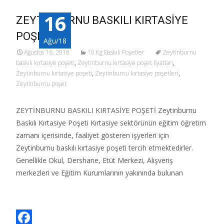
16
ZEYTİNBURNU BASKILI KIRTASİYE
POŞETİ
Ağu/18
Ağustos 16, 2018
10 Kg Baskılı Poşetler
Zeytinburnu
baskılı kırtasiye poşeti
,
Zeytinburnu kırtasiye poşet fiyatları
,
Zeytinburnu kırtasiye poşeti
,
Zeytinburnu kırtasiye poşetleri
,
Zeytinburnu poşet
ZEYTİNBURNU BASKILI KIRTASİYE POŞETİ Zeytinburnu
Baskılı Kırtasiye Poşeti Kırtasiye sektörünün eğitim öğretim
zamanı içerisinde, faaliyet gösteren işyerleri için
Zeytinburnu baskılı kırtasiye poşeti tercih etmektedirler.
Genellikle Okul, Dershane, Etüt Merkezi, Alışveriş
merkezleri ve Eğitim Kurumlarının yakınında bulunan
Read More…