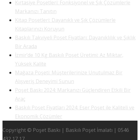
Kırtasiye Poşetleri: Fonksiyonel ve Şık Çözümlerle
Markanızı Tanıtın
Kitap Poşetleri: Dayanıklı ve Şık Çözümlerle
Kitaplarınızı Koruyun
Baskılı Takviyeli Poşet Fiyatları: Dayanıklılık ve Şıklık
Bir Arada
İzmir’de 10 Kg Baskılı Poşet Üretimi: Az Miktar,
Yüksek Kalite
Mağaza Poşeti: Müşterilerinize Unutulmaz Bir
Alışveriş Deneyimi Sunun
Poşet Baskı 2024: Markanızı Güçlendiren Etkili Bir
Araç
Baskılı Poşet Fiyatları 2024: Eser Poşet ile Kaliteli ve
Ekonomik Çözümler
Copyright © Poşet Baskı | Baskılı Poşet İmalatı | 0546
432 17 17