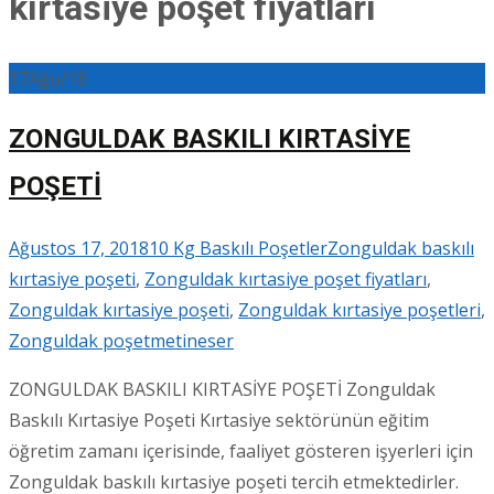
kırtasiye poşet fiyatları
17
Ağu/18
ZONGULDAK BASKILI KIRTASİYE
POŞETİ
Ağustos 17, 2018
10 Kg Baskılı Poşetler
Zonguldak baskılı
kırtasiye poşeti
,
Zonguldak kırtasiye poşet fiyatları
,
Zonguldak kırtasiye poşeti
,
Zonguldak kırtasiye poşetleri
,
Zonguldak poşet
metineser
ZONGULDAK BASKILI KIRTASİYE POŞETİ Zonguldak
Baskılı Kırtasiye Poşeti Kırtasiye sektörünün eğitim
öğretim zamanı içerisinde, faaliyet gösteren işyerleri için
Zonguldak baskılı kırtasiye poşeti tercih etmektedirler.