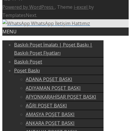
Powered by WordPress
, Theme
i-excel
by
TemplatesNext.
WhatsApp İletişim Hattımız
MENU
Baskılı Poşet İmalatı | Poşet Baskı |
Baskılı Poşet Fiyatları
Baskılı Poşet
Poşet Baskı
ADANA POŞET BASKI
ADIYAMAN POŞET BASKI
AFYONKARAHİSAR POŞET BASKI
AĞRI POŞET BASKI
AMASYA POŞET BASKI
ANKARA POŞET BASKI