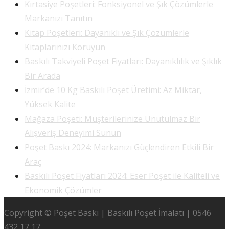
Kırtasiye Poşetleri: Fonksiyonel ve Şık Çözümlerle
Markanızı Tanıtın
Kitap Poşetleri: Dayanıklı ve Şık Çözümlerle
Kitaplarınızı Koruyun
Baskılı Takviyeli Poşet Fiyatları: Dayanıklılık ve Şıklık
Bir Arada
İzmir’de 10 Kg Baskılı Poşet Üretimi: Az Miktar,
Yüksek Kalite
Mağaza Poşeti: Müşterilerinize Unutulmaz Bir
Alışveriş Deneyimi Sunun
Poşet Baskı 2024: Markanızı Güçlendiren Etkili Bir
Araç
Baskılı Poşet Fiyatları 2024: Eser Poşet ile Kaliteli ve
Ekonomik Çözümler
Copyright © Poşet Baskı | Baskılı Poşet İmalatı | 0546
432 17 17