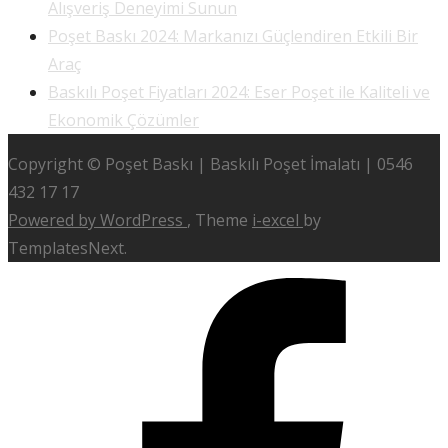
Alışveriş Deneyimi Sunun
Poşet Baskı 2024: Markanızı Güçlendiren Etkili Bir
Araç
Baskılı Poşet Fiyatları 2024: Eser Poşet ile Kaliteli ve
Ekonomik Çözümler
Copyright © Poşet Baskı | Baskılı Poşet İmalatı | 0546
432 17 17
Powered by WordPress
, Theme
i-excel
by
TemplatesNext.