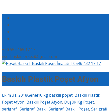
+90 554 165 17 17
eserbaskimerkezi@gmail.com
Baskılı Plastik Poşet Afyon
Ekim 31, 2018
Genel
10 kg baskılı poşet
,
Baskılı Plastik
Poşet Afyon
,
Baskılı Poşet Afyon
,
Düşük Kg Poşet
,
serigrafi
,
Serigrafi Baskı
,
Serigrafi Baskılı Poşet
,
Serigrafi