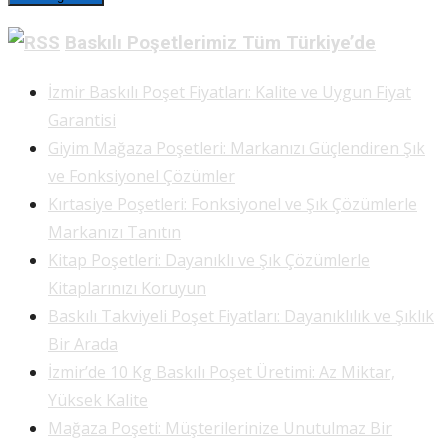
Baskılı Poşetlerimiz Tüm Türkiye’de
İzmir Baskılı Poşet Fiyatları: Kalite ve Uygun Fiyat
Garantisi
Giyim Mağaza Poşetleri: Markanızı Güçlendiren Şık
ve Fonksiyonel Çözümler
Kırtasiye Poşetleri: Fonksiyonel ve Şık Çözümlerle
Markanızı Tanıtın
Kitap Poşetleri: Dayanıklı ve Şık Çözümlerle
Kitaplarınızı Koruyun
Baskılı Takviyeli Poşet Fiyatları: Dayanıklılık ve Şıklık
Bir Arada
İzmir’de 10 Kg Baskılı Poşet Üretimi: Az Miktar,
Yüksek Kalite
Mağaza Poşeti: Müşterilerinize Unutulmaz Bir