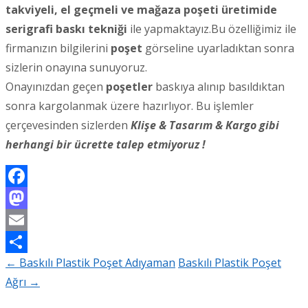
takviyeli, el geçmeli ve mağaza poşeti üretimide
serigrafi baskı tekniği
ile yapmaktayız.Bu özelliğimiz ile
firmanızın bilgilerini
poşet
görseline uyarladıktan sonra
sizlerin onayına sunuyoruz.
Onayınızdan geçen
poşetler
baskıya alınıp basıldıktan
sonra kargolanmak üzere hazırlıyor. Bu işlemler
çerçevesinden sizlerden
Klişe & Tasarım & Kargo gibi
herhangi bir ücrette talep etmiyoruz !
Facebook
Mastodon
Email
←
Baskılı Plastik Poşet Adıyaman
Baskılı Plastik Poşet
Share
Post
Ağrı
→
navigation