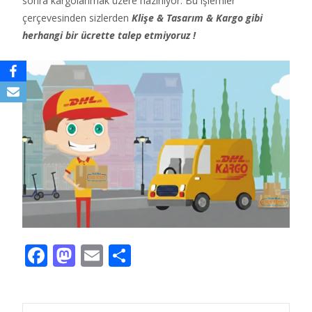
sonra kargolanmak üzere hazırlıyor. Bu işlemler
çerçevesinden sizlerden
Klişe & Tasarım & Kargo gibi
herhangi bir ücrette talep etmiyoruz !
F
M
E
S
ac
as
m
h
e
to
ai
ar