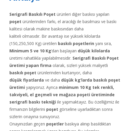
Serigrafi Baskılı Poşet
ürünleri diğer baskısı yapılan
poşet
ürünlerinden farkı, el aracılığı ile basılması ve baskı
kalitesi olarak makine baskısından daha
kaliteli olmasıdır. Bir avantajı ise yüksek kilolarda
(150,250,500 Kg) üretilen
baskılı poşetlerin
yanı sıra,
Minimum 5 ve 10 Kg
‘dan başlayan
düşük kilolarda
üretimi rahatlıkla yapılabilmesidir.
Serigrafi Baskılı Poşet
üretimi yapan firma
olarak, sizleri yüksek maliyetli
baskılı poşet
ürünlerinden kurtarıyor, daha
düşük fiyatlarda
ve daha
düşük kg’larda baskılı poşet
üretimi
yapıyoruz. Ayrıca
minimum 10 Kg tek renkli,
takviyeli, el geçmeli ve mağaza poşeti üretiminde
serigrafi baskı tekniği
ile yapmaktayız. Bu özelliğimiz ile
firmanızın bilgilerini
poşet
görseline uyarladıktan sonra
sizlerin onayına sunuyoruz.
Onayınızdan geçen
poşetler
baskıya alınıp basıldıktan