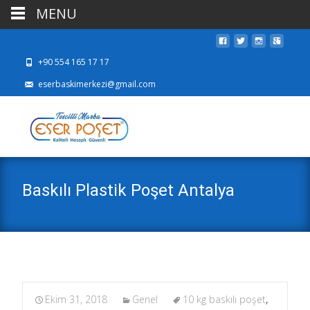
MENU
+90 554 165 17 17
eserbaskimerkezi@gmail.com
Baskılı Plastik Poşet Antalya
Ekim 31, 2018
Genel
10 kg baskılı poşet
,