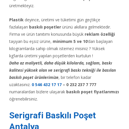
üretmekteyiz.
Plastik
deyince, üretimi ve tüketimi gün geçtikçe
fazlalaşan
baskılı poşetler
ürünü akıllara gelmektedir.
Firma ve ürün tanıtımı konusunda büyük
reklam özelliği
taşıyan bu eşsiz ürüne,
minimum 5 ve 10
‘dan başlayan
kilogramlarda sahip olmak istemez misiniz ? Yüksek
kg’larda üretimi yapılan poşetlerden kurtulun !
Daha az maliyetli, daha düşük kilolarda, sağlam, baskı
kalitesi yüksek olan ve serigrafi baskı tekniği ile basılan
baskılı poşet ürünlerimize
, bir telefon kadar
uzaktasınız.
0 546 432 17 17
– 0 232 237 7 777
numaralardan bizlere ulaşarak
baskılı poşet fiyatlarımızı
öğrenebilirsiniz.
Serigrafi Baskılı Poşet
Antalya