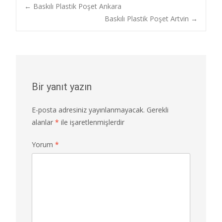
b
d
l
e
Post
←
Baskılı Plastik Poşet Ankara
o
o
Baskılı Plastik Poşet Artvin
→
o
n
navigation
k
Bir yanıt yazın
E-posta adresiniz yayınlanmayacak.
Gerekli
alanlar
*
ile işaretlenmişlerdir
Yorum
*