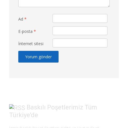
Ad
*
E-posta
*
İnternet sitesi
Baskılı Poşetlerimiz Tüm
Türkiye’de