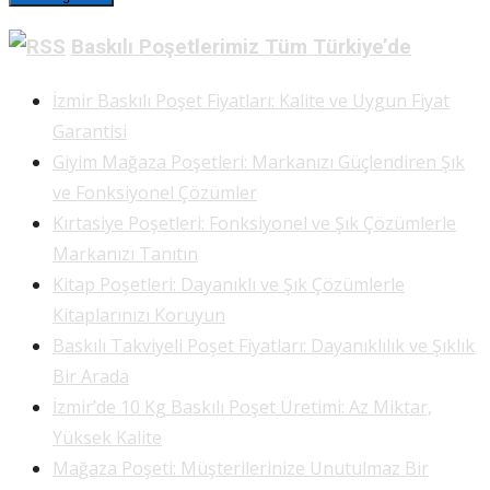
Baskılı Poşetlerimiz Tüm Türkiye’de
İzmir Baskılı Poşet Fiyatları: Kalite ve Uygun Fiyat
Garantisi
Giyim Mağaza Poşetleri: Markanızı Güçlendiren Şık
ve Fonksiyonel Çözümler
Kırtasiye Poşetleri: Fonksiyonel ve Şık Çözümlerle
Markanızı Tanıtın
Kitap Poşetleri: Dayanıklı ve Şık Çözümlerle
Kitaplarınızı Koruyun
Baskılı Takviyeli Poşet Fiyatları: Dayanıklılık ve Şıklık
Bir Arada
İzmir’de 10 Kg Baskılı Poşet Üretimi: Az Miktar,
Yüksek Kalite
Mağaza Poşeti: Müşterilerinize Unutulmaz Bir