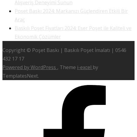
Alışveriş Deneyimi Sunun
Poşet Baskı 2024: Markanızı Güçlendiren Etkili Bir
Araç
Baskılı Poşet Fiyatları 2024: Eser Poşet ile Kaliteli ve
Ekonomik Çözümler
Copyright © Poşet Baskı | Baskılı Poşet İmalatı | 0546
432 17 17
Powered by WordPress
, Theme
i-excel
by
TemplatesNext.