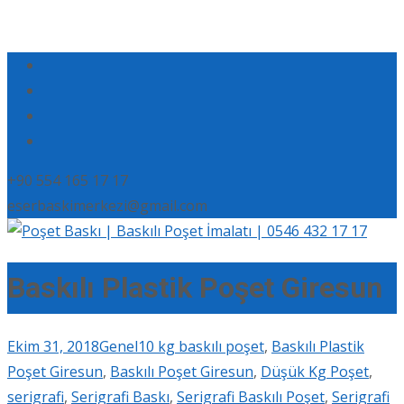
+90 554 165 17 17
eserbaskimerkezi@gmail.com
Baskılı Plastik Poşet Giresun
Ekim 31, 2018
Genel
10 kg baskılı poşet
,
Baskılı Plastik
Poşet Giresun
,
Baskılı Poşet Giresun
,
Düşük Kg Poşet
,
serigrafi
,
Serigrafi Baskı
,
Serigrafi Baskılı Poşet
,
Serigrafi