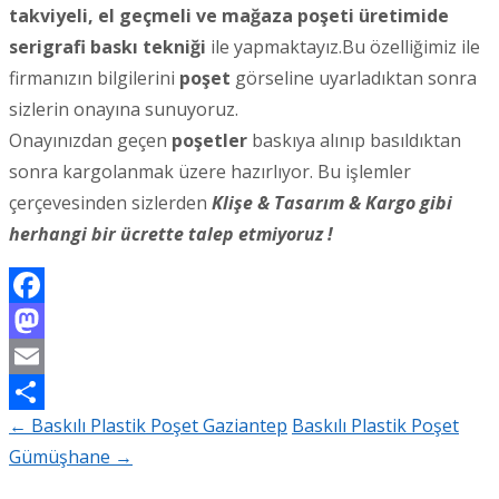
takviyeli, el geçmeli ve mağaza poşeti üretimide
serigrafi baskı tekniği
ile yapmaktayız.Bu özelliğimiz ile
firmanızın bilgilerini
poşet
görseline uyarladıktan sonra
sizlerin onayına sunuyoruz.
Onayınızdan geçen
poşetler
baskıya alınıp basıldıktan
sonra kargolanmak üzere hazırlıyor. Bu işlemler
çerçevesinden sizlerden
Klişe & Tasarım & Kargo gibi
herhangi bir ücrette talep etmiyoruz !
Facebook
Mastodon
Email
←
Baskılı Plastik Poşet Gaziantep
Baskılı Plastik Poşet
Share
Post
Gümüşhane
→
navigation