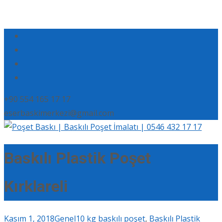
+90 554 165 17 17
eserbaskimerkezi@gmail.com
Baskılı Plastik Poşet
Kırklareli
Kasım 1, 2018
Genel
10 kg baskılı poşet
,
Baskılı Plastik