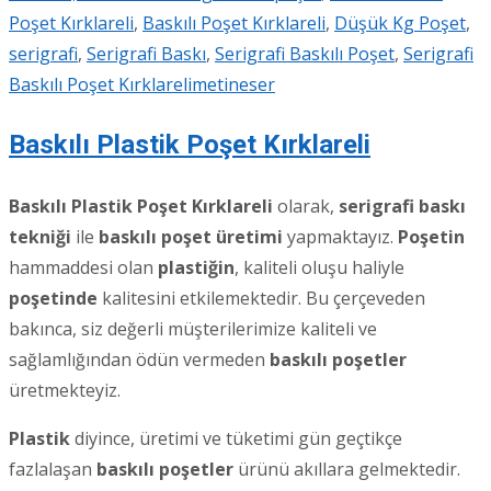
Poşet Kırklareli
,
Baskılı Poşet Kırklareli
,
Düşük Kg Poşet
,
serigrafi
,
Serigrafi Baskı
,
Serigrafi Baskılı Poşet
,
Serigrafi
Baskılı Poşet Kırklareli
metineser
Baskılı Plastik Poşet Kırklareli
Baskılı Plastik Poşet Kırklareli
olarak,
serigrafi baskı
tekniği
ile
baskılı poşet üretimi
yapmaktayız.
Poşetin
hammaddesi olan
plastiğin
, kaliteli oluşu haliyle
poşetinde
kalitesini etkilemektedir. Bu çerçeveden
bakınca, siz değerli müşterilerimize kaliteli ve
sağlamlığından ödün vermeden
baskılı poşetler
üretmekteyiz.
Plastik
diyince, üretimi ve tüketimi gün geçtikçe
fazlalaşan
baskılı poşetler
ürünü akıllara gelmektedir.