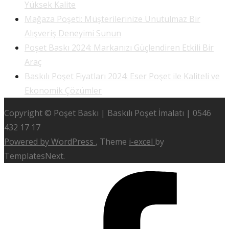
Yüksek Kalite
Mağaza Poşeti: Müşterilerinize Unutulmaz Bir
Alışveriş Deneyimi Sunun
Poşet Baskı 2024: Markanızı Güçlendiren Etkili Bir
Araç
Baskılı Poşet Fiyatları 2024: Eser Poşet ile Kaliteli ve
Ekonomik Çözümler
Copyright © Poşet Baskı | Baskılı Poşet İmalatı | 0546
432 17 17
Powered by WordPress
, Theme
i-excel
by
TemplatesNext.