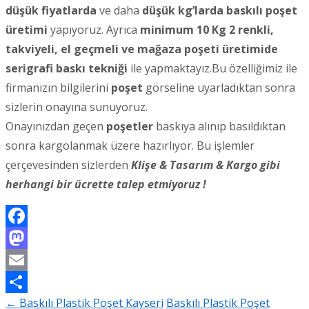
düşük fiyatlarda
ve daha
düşük kg’larda baskılı poşet
üretimi
yapıyoruz. Ayrıca
minimum 10 Kg 2 renkli,
takviyeli, el geçmeli ve mağaza poşeti üretimide
serigrafi baskı tekniği
ile yapmaktayız.Bu özelliğimiz ile
firmanızın bilgilerini
poşet
görseline uyarladıktan sonra
sizlerin onayına sunuyoruz.
Onayınızdan geçen
poşetler
baskıya alınıp basıldıktan
sonra kargolanmak üzere hazırlıyor. Bu işlemler
çerçevesinden sizlerden
Klişe & Tasarım & Kargo gibi
herhangi bir ücrette talep etmiyoruz !
Facebook
Mastodon
Email
←
Baskılı Plastik Poşet Kayseri
Baskılı Plastik Poşet
Share
Post