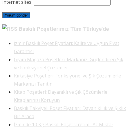
İnternet sitesi
Baskılı Poşetlerimiz Tüm Türkiye’de
İzmir Baskılı Poşet Fiyatları: Kalite ve Uygun Fiyat
Garantisi
Giyim Mağaza Poşetleri: Markanızı Güçlendiren Şık
ve Fonksiyonel Çözümler
Kırtasiye Poşetleri: Fonksiyonel ve Şık Çözümlerle
Markanızı Tanıtın
Kitap Poşetleri: Dayanıklı ve Şık Çözümlerle
Kitaplarınızı Koruyun
Baskılı Takviyeli Poşet Fiyatları: Dayanıklılık ve Şıklık
Bir Arada
İzmir’de 10 Kg Baskılı Poşet Üretimi: Az Miktar,