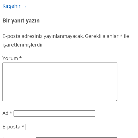
Kırşehir
→
navigation
Bir yanıt yazın
E-posta adresiniz yayınlanmayacak.
Gerekli alanlar
*
ile
işaretlenmişlerdir
Yorum
*
Ad
*
E-posta
*