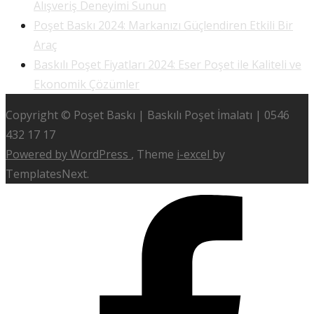
Alışveriş Deneyimi Sunun
Poşet Baskı 2024: Markanızı Güçlendiren Etkili Bir
Araç
Baskılı Poşet Fiyatları 2024: Eser Poşet ile Kaliteli ve
Ekonomik Çözümler
Copyright © Poşet Baskı | Baskılı Poşet İmalatı | 0546
432 17 17
Powered by WordPress
, Theme
i-excel
by
TemplatesNext.