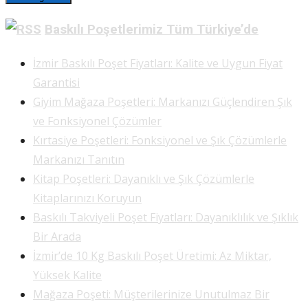
Baskılı Poşetlerimiz Tüm Türkiye’de
İzmir Baskılı Poşet Fiyatları: Kalite ve Uygun Fiyat
Garantisi
Giyim Mağaza Poşetleri: Markanızı Güçlendiren Şık
ve Fonksiyonel Çözümler
Kırtasiye Poşetleri: Fonksiyonel ve Şık Çözümlerle
Markanızı Tanıtın
Kitap Poşetleri: Dayanıklı ve Şık Çözümlerle
Kitaplarınızı Koruyun
Baskılı Takviyeli Poşet Fiyatları: Dayanıklılık ve Şıklık
Bir Arada
İzmir’de 10 Kg Baskılı Poşet Üretimi: Az Miktar,
Yüksek Kalite
Mağaza Poşeti: Müşterilerinize Unutulmaz Bir