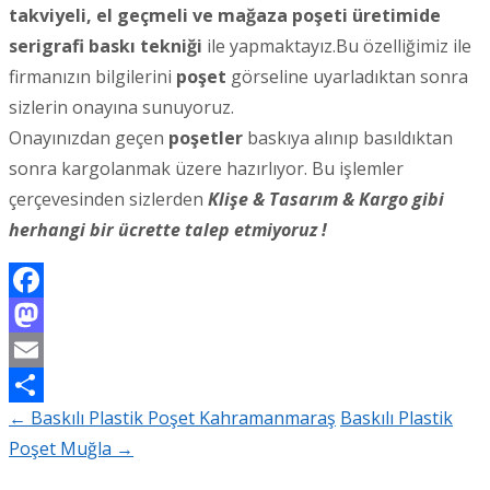
takviyeli, el geçmeli ve mağaza poşeti üretimide
serigrafi baskı tekniği
ile yapmaktayız.Bu özelliğimiz ile
firmanızın bilgilerini
poşet
görseline uyarladıktan sonra
sizlerin onayına sunuyoruz.
Onayınızdan geçen
poşetler
baskıya alınıp basıldıktan
sonra kargolanmak üzere hazırlıyor. Bu işlemler
çerçevesinden sizlerden
Klişe & Tasarım & Kargo gibi
herhangi bir ücrette talep etmiyoruz !
Facebook
Mastodon
Email
←
Baskılı Plastik Poşet Kahramanmaraş
Baskılı Plastik
Share
Post
Poşet Muğla
→
navigation