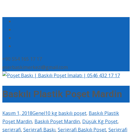
+90 554 165 17 17
eserbaskimerkezi@gmail.com
Baskılı Plastik Poşet Mardin
Kasım 1, 2018
Genel
10 kg baskılı poşet
,
Baskılı Plastik
Poşet Mardin
,
Baskılı Poşet Mardin
,
Düşük Kg Poşet
,
serigrafi
,
Serigrafi Baskı
,
Serigrafi Baskılı Poşet
,
Serigrafi